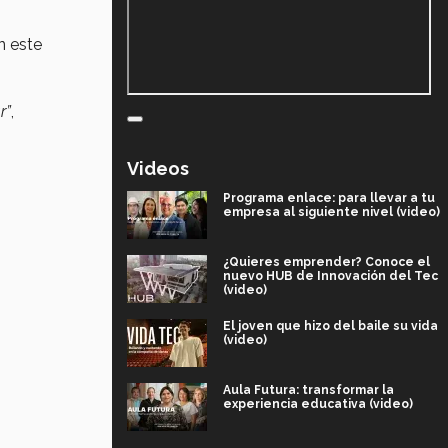
n este
r”
,
Videos
Programa enlace: para llevar a tu
empresa al siguiente nivel (video)
¿Quieres emprender? Conoce el
nuevo HUB de Innovación del Tec
(video)
El joven que hizo del baile su vida
(video)
Aula Futura: transformar la
experiencia educativa (video)