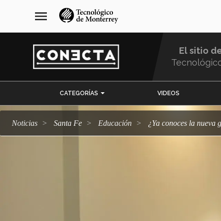
Pasar
navegación
menu
al
principal
contenido
principal
El sitio d
Tecnológic
Menu
CATEGORÍAS
VIDEOS
Comunidad
Noticias
Santa Fe
Educación
¿Ya conoces la nueva 