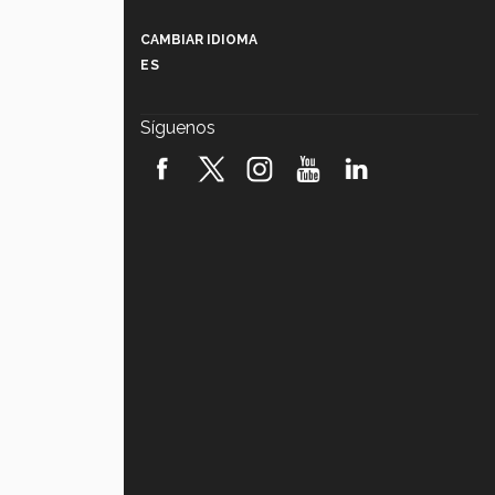
Más que un festival cultural: así es
la magia de VIBRART 2026 (video)
CAMBIAR IDIOMA
ES
Javier Guzmán: investigación con
impacto social (video)
Síguenos
¡México, en el top del mundial de
robótica FIRST 2026! (video)
Vida Tec: Pasión, disciplina y
básquetbol, con Gael Adame
(video)
¿Cómo es el Modelo Educativo
Tec? (video)
Vida Tec: Feminismo e Inteligencia
Artificial, Paola Ricaurte (video)