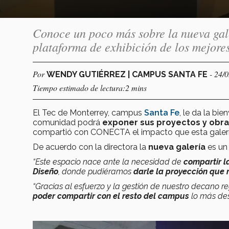
Conoce un poco más sobre la nueva gale
plataforma de exhibición de los mejore
Por
- 24/
WENDY GUTIÉRREZ | CAMPUS SANTA FE
Tiempo estimado de lectura:2 mins
El Tec de Monterrey, campus
Santa Fe
, le da la bi
comunidad podrá
exponer sus proyectos y obr
compartió con CONECTA el impacto que esta galerí
De acuerdo con la directora la
nueva galería
es un 
“Este espacio nace ante la necesidad de
compartir l
Diseño
, donde pudiéramos
darle la proyección que 
“Gracias al esfuerzo y la gestión de nuestro decano r
poder compartir con el resto del campus
lo más des