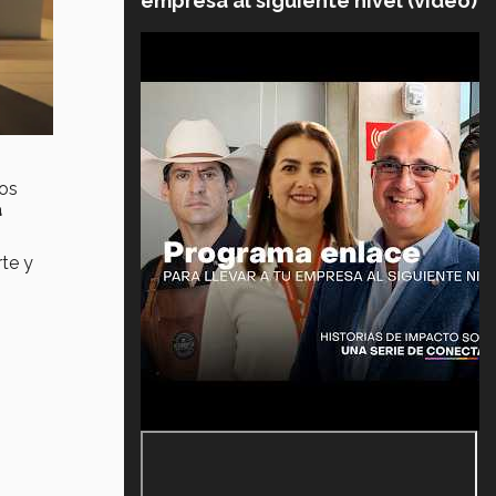
empresa al siguiente nivel (video)
los
a
rte y