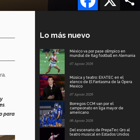
Lo más nuevo
México va por pase olímpico en
mundial de flag football en Alemania
07 Agosto 2026
ra,
Música y teatro: EXATEC en el
elenco de El Fantasma de la Ópera
Mexico
07 Agosto 2026
 y
Borregos CCM van por el
es
.
campeonato en liga mayor de
americano
o para
06 Agosto 2026
Del escenario de PrepaTec Qro al
teatro musical en Estados Unidos