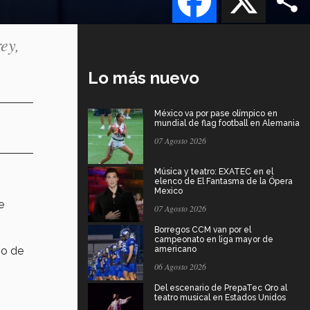
ey,
Lo más nuevo
México va por pase olímpico en
mundial de flag football en Alemania
07 Agosto 2026
Música y teatro: EXATEC en el
elenco de El Fantasma de la Ópera
Mexico
e
07 Agosto 2026
Borregos CCM van por el
campeonato en liga mayor de
no de
americano
06 Agosto 2026
Del escenario de PrepaTec Qro al
teatro musical en Estados Unidos