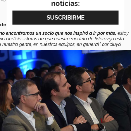
noticias:
 de Monterrey
para lograr este modelo.
no encontramos un socio que nos inspiró a ir por más,
estoy
co indicios claros de que
nuestro modelo de liderazgo está
 nuestra gente, en nuestros equipos, en general”,
concluyó.