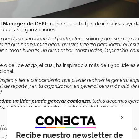
al Manager de GEPP,
refirió que este tipo de iniciativas ayud
ro de las organizaciones.
por darle una identidad fuerte, clara, sólida y que sea capaz 
idad que nos permita hacer nuestro trabajo para lograr el resu
ino cosas buenas, un buen sabor, construcción, inspiración, con
o de liderazgo, el cual, ha inspirado a más de 1,500 líderes 
cional.
 inspira y tiene conocimiento, que puede realmente generar imp
l de reporte y en la organización en general pero más allá de
d,
cómo un líder puede generar confianza,
todos debemos ejerc
a cultura que nos permita ejecutar la estrategia con el
×
idos, más efectivos y ágiles en el tiempo, va a
Recibe nuestro newsletter de
s ejercido en nuestra organización”,
Miguel