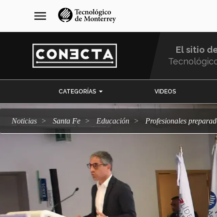
Pasar
navegación
menu
al
principal
contenido
principal
El sitio d
Tecnológic
Menu
CATEGORÍAS
VIDEOS
Comunidad
Noticias
Santa Fe
Educación
Profesionales prepara