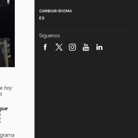
Más que un festival cultural: así es
la magia de VIBRART 2026 (video)
CAMBIAR IDIOMA
ES
Javier Guzmán: investigación con
impacto social (video)
Síguenos
¡México, en el top del mundial de
robótica FIRST 2026! (video)
Vida Tec: Pasión, disciplina y
básquetbol, con Gael Adame
(video)
¿Cómo es el Modelo Educativo
Tec? (video)
ue hoy
s
Vida Tec: Feminismo e Inteligencia
Artificial, Paola Ricaurte (video)
que
a
,
rograma