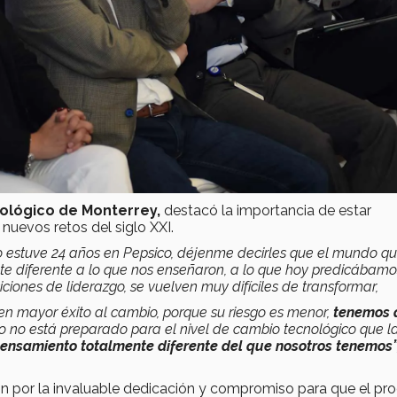
nológico de Monterrey,
destacó la importancia de estar
nuevos retos del siglo XXI.
yo estuve 24 años en Pepsico, déjenme decirles que el mundo q
ente diferente a lo que nos enseñaron, a lo que hoy predicábamo
siciones de liderazgo, se vuelven muy difíciles de transformar,
nen mayor éxito al cambio, porque su riesgo es menor,
tenemos 
 no está preparado para el nivel de cambio tecnológico que l
 pensamiento totalmente diferente del que nosotros tenemos
”
ión por la invaluable dedicación y compromiso para que el p