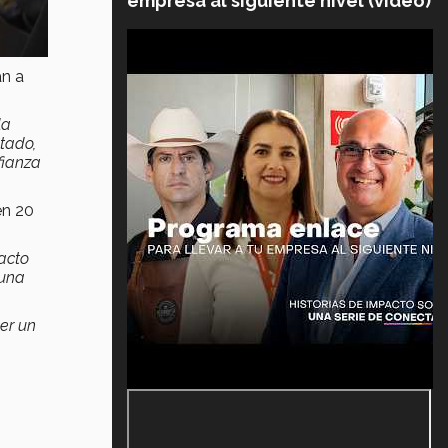
empresa al siguiente nivel (video)
an a
la
ltado,
fianza
en 20
acto
 una
er un