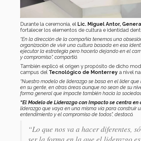
Durante la ceremonia, el
Lic. Miguel Antor, Gener
fortalecer los elementos de cultura e identidad dent
“En la dirección de la compañía tenemos una obsesión 
organización de vivir una cultura basada en esa ident
ejecutar la estrategia pero hacerlo dejando en el cam
y compromiso”, compartió.
También explicó el origen y propósito de dicho model
campus del
Tecnológico de Monterrey
a nivel na
“
Nuestro modelo de liderazgo se basa en el líder que
en su gente,
en otras áreas aunque no sean de su nive
forma general que impacte también hacia la socieda
“El
Modelo de Liderazgo con Impacto
se centra en 
liderazgo que vaya en una misma vía para construir un
entendimiento y el compromiso de todos", destacó.
“Lo que nos va a hacer diferentes, sól
ser la forma en la que el liderazgo e