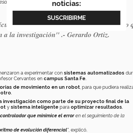
noticias:
saliente"
, comentó Héctor Cervantes.
ículo que logramos publicar, fue un artículo 
 a la investigación" .
- Gerardo Ortiz.
enzaron a experimentar con
sistemas automatizados
dur
rofesor Cervantes en
campus Santa Fe
.
orias de movimiento en un robot
, para que pudiera realiz
 otro
.
a investigación como parte de su proyecto final de la
bot
y
sistema inteligente
para
optimizar resultados
.
controlador que minimice
el
error
en el seguimiento de la
ritmo de evolución diferencial
"
, explicó.