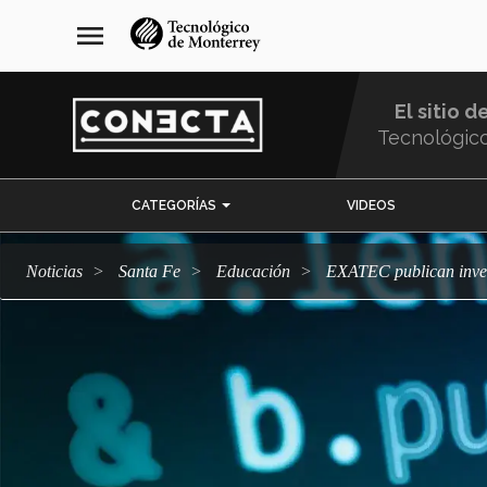
Pasar
navegación
menu
al
principal
contenido
principal
El sitio d
Tecnológic
Menu
CATEGORÍAS
VIDEOS
Comunidad
Noticias
Santa Fe
Educación
EXATEC publican inves