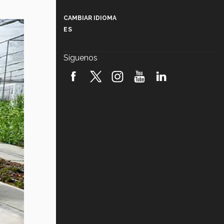
Más que un festival cultural: así es
la magia de VIBRART 2026 (video)
CAMBIAR IDIOMA
ES
Javier Guzmán: investigación con
impacto social (video)
Síguenos
¡México, en el top del mundial de
robótica FIRST 2026! (video)
Vida Tec: Pasión, disciplina y
básquetbol, con Gael Adame
(video)
¿Cómo es el Modelo Educativo
Tec? (video)
Vida Tec: Feminismo e Inteligencia
Artificial, Paola Ricaurte (video)