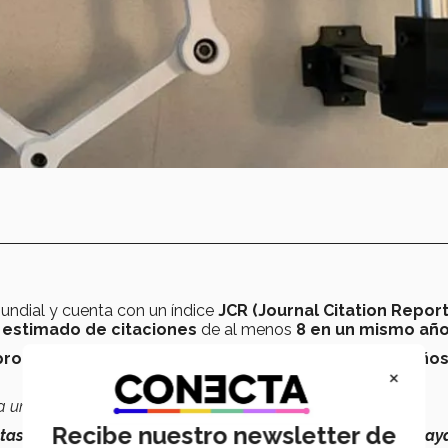
undial y cuenta con un ​índice
JCR (Journal Citation Report
o
estimado de citaciones
de al menos
8 en un mismo añ
promedio de citaciones
de
12.6 en un periodo
de
4 año
×
 unos estudiantes que están en
nivel de licenciatura
.
Recibe nuestro newsletter de
stas
para alumnos de
maestría o de doctorado
.
El que lo hay