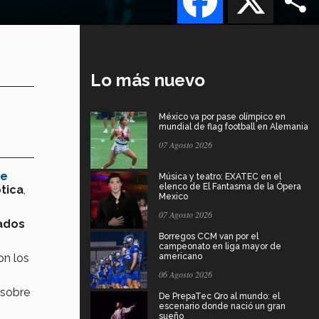
Lo más nuevo
México va por pase olímpico en
mundial de flag football en Alemania
07 Agosto 2026
Fe
Música y teatro: EXATEC en el
elenco de El Fantasma de la Ópera
tica
,
Mexico
07 Agosto 2026
zados
Borregos CCM van por el
campeonato en liga mayor de
on los
americano
06 Agosto 2026
sobre
De PrepaTec Qro al mundo: el
escenario donde nació un gran
sueño