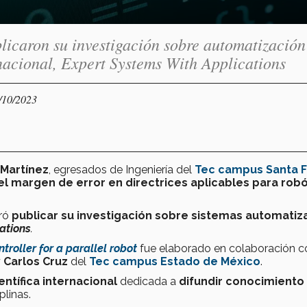
licaron su investigación sobre automatización
ernacional, Expert Systems With Applications
/10/2023
 Martínez
, egresados de Ingeniería del
Tec campus Santa 
el margen de error en directrices aplicables para robó
gró
publicar su investigación sobre sistemas automati
ations
.
troller for a parallel robot
fue elaborado en colaboración c
 Carlos Cruz
del
Tec campus Estado de México
.
ientífica internacional
dedicada a
difundir conocimiento
plinas.