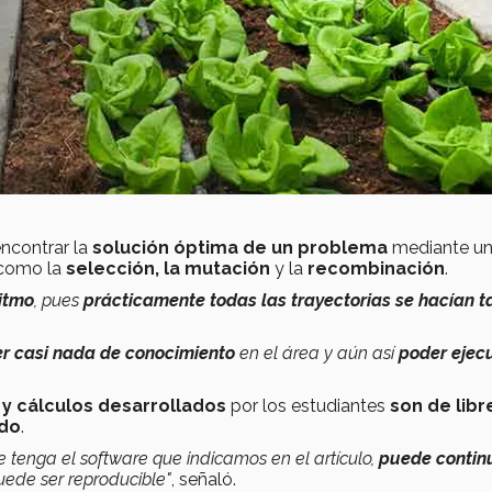
ncontrar la
solución óptima de un problema
mediante u
 como la
selección, la mutación
y la
recombinación
.
itmo
, pues
prácticamente todas las trayectorias se hacían t
er casi nada de conocimiento
en el área y aún así
poder ejecu
y cálculos desarrollados
por los estudiantes
son de libr
ado
.
 tenga el software que indicamos en el artículo,
puede contin
uede ser reproducible"
, señaló.