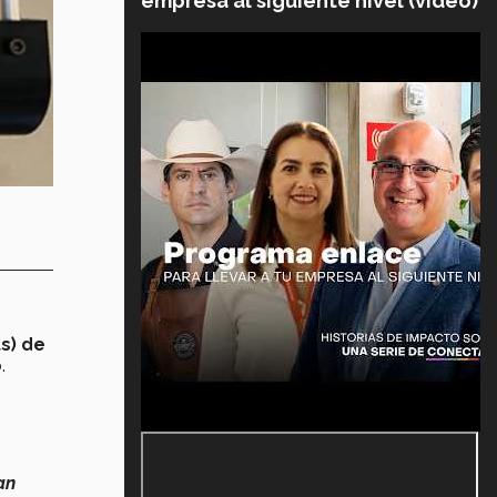
empresa al siguiente nivel (video)
s)
de
o
.
s
an