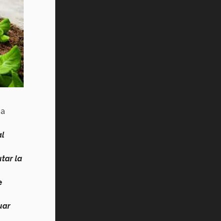
na
al
tar la
e
uar