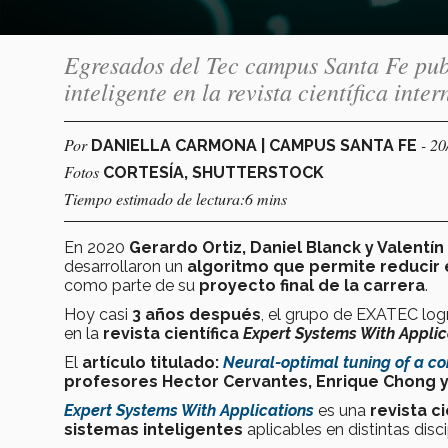
Egresados del Tec campus Santa Fe pub
inteligente en la revista científica int
Por
- 20
DANIELLA CARMONA | CAMPUS SANTA FE
Fotos
CORTESÍA, SHUTTERSTOCK
Tiempo estimado de lectura:6 mins
En 2020
Gerardo Ortiz, Daniel Blanck y Valentín
desarrollaron un
algoritmo que permite reducir 
como parte de su
proyecto final de la carrera
.
Hoy casi
3 años después
, el grupo de EXATEC lo
en la
revista científica
Expert Systems With Applic
El
artículo titulado:
Neural-optimal tuning of a con
profesores Hector Cervantes, Enrique Chong y
Expert Systems With Applications
es una
revista c
sistemas inteligentes
aplicables
en distintas disci