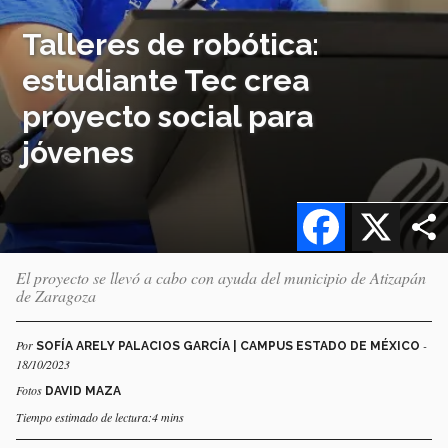
Talleres de robótica:
estudiante Tec crea
proyecto social para
jóvenes
Facebook
X
El proyecto se llevó a cabo con ayuda del municipio de Atizapán
de Zaragoza
Por
-
SOFÍA ARELY PALACIOS GARCÍA | CAMPUS ESTADO DE MÉXICO
18/10/2023
Fotos
DAVID MAZA
Tiempo estimado de lectura:4 mins