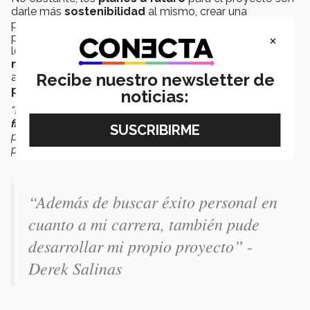
darle más
sostenibilidad
al mismo, crear una
plataforma
eficiente
de
educación en ingeniería
×
para cualquier persona de la República Mexicana y que
los talleres
trasciendan
a más partes del país en
modalidad híbrida
, incluyendo la parte presencial de
Recibe nuestro newsletter de
armar, construir y diseñar robótica junto con las
plataformas digitales
.
noticias:
“Para poder
crecer
necesitamos
ingresos
, conseguir
financiamiento
de más formas y tener diferentes
planes
para ayudar a las personas que no pueden costearse
programas tan caros”
, mencionó.
“Además de buscar éxito personal en
cuanto a mi carrera, también pude
desarrollar mi propio proyecto” -
Derek Salinas