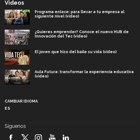
Videos
Programa enlace: para llevar a tu empresa al
siguiente nivel (video)
¿Quieres emprender? Conoce el nuevo HUB de
Innovación del Tec (video)
El joven que hizo del baile su vida (video)
Aula Futura: transformar la experiencia educativa
(video)
Más que un festival cultural: así es la magia de
VIBRART 2026 (video)
CAMBIAR IDIOMA
ES
Javier Guzmán: investigación con impacto social
(video)
Síguenos
¡México, en el top del mundial de robótica FIRST
2026! (video)