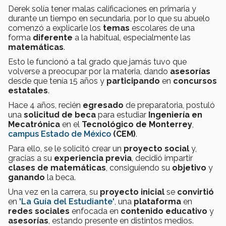
Derek solía tener malas calificaciones en primaria y
durante un tiempo en secundaria, por lo que su abuelo
comenzó a explicarle los
temas
escolares de una
forma
diferente
a la habitual, especialmente las
matemáticas
.
Esto le funcionó a tal grado que jamás tuvo que
volverse a preocupar por la materia, dando
asesorías
desde que tenía 15 años y
participando
en
concursos
estatales
.
Hace 4 años, recién
egresado
de preparatoria, postuló
una
solicitud de beca
para estudiar
Ingeniería en
Mecatrónica
en el
Tecnológico de Monterrey
,
campus
Estado de México
(CEM)
.
Para ello, se le solicitó crear un
proyecto social
y,
gracias a su
experiencia previa
, decidió impartir
clases de matemáticas
, consiguiendo su
objetivo
y
ganando
la beca.
Una vez en la carrera, su
proyecto inicial
se
convirtió
en
'La Guía del Estudiante'
, una
plataforma
en
redes sociales
enfocada en
contenido educativo
y
asesorías
, estando presente en distintos medios.