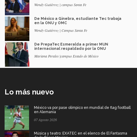
Wendy Gutiérrez | campus Santa Fe
De México a Ginebra, estudiante Tec trabaja
en la ONU y OMC
Wendy Gutiérrez | Campus Santa Fe
De PrepaTec Esmeralda a primer MUN
internacional respaldado por la ONU
Mariana Perales |campus Estado de México
Lo más nuevo
México va por pase olímpico en mundial de flag football
en Alemania
07 Agosto 2026
Música y teatro: EXATEC en el elenco de El Fantasma