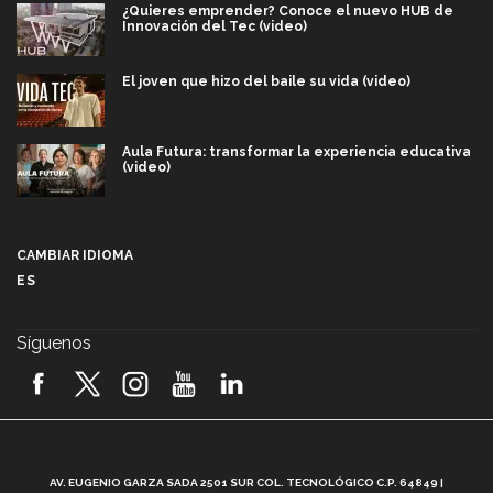
¿Quieres emprender? Conoce el nuevo HUB de
Innovación del Tec (video)
El joven que hizo del baile su vida (video)
Aula Futura: transformar la experiencia educativa
(video)
Más que un festival cultural: así es la magia de
VIBRART 2026 (video)
CAMBIAR IDIOMA
ES
Javier Guzmán: investigación con impacto social
(video)
Síguenos
¡México, en el top del mundial de robótica FIRST
2026! (video)
Vida Tec: Pasión, disciplina y básquetbol, con Gael
Adame (video)
A
AV. EUGENIO GARZA SADA 2501 SUR COL. TECNOLÓGICO C.P. 64849 |