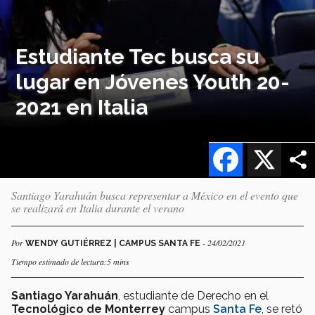
Estudiante Tec busca su
lugar en Jóvenes Youth 20-
2021 en Italia
Facebook
X
Santiago Yarahuán busca representar a México en el evento que
se realizará en Italia durante el verano
Por
- 24/02/2021
WENDY GUTIÉRREZ | CAMPUS SANTA FE
Tiempo estimado de lectura:5 mins
Santiago Yarahuán
, estudiante de Derecho en el
Tecnológico de Monterrey
campus
Santa Fe
, se retó