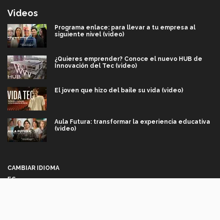
Videos
Programa enlace: para llevar a tu empresa al
siguiente nivel (video)
¿Quieres emprender? Conoce el nuevo HUB de
Innovación del Tec (video)
El joven que hizo del baile su vida (video)
Aula Futura: transformar la experiencia educativa
(video)
Más que un festival cultural: así es la magia de
VIBRART 2026 (video)
CAMBIAR IDIOMA
ES
Javier Guzmán: investigación con impacto social
(video)
Síguenos
¡México, en el top del mundial de robótica FIRST