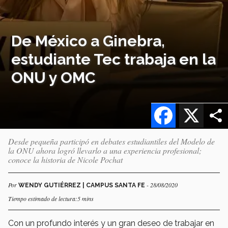
De México a Ginebra,
estudiante Tec trabaja en la
ONU y OMC
Facebook
X
Desde pequeña participó en debates estudiantiles del Modelo de
la ONU ahora logró llevarlo a una experiencia profesional;
conoce la historia de Nicole Pochat
Por
- 28/08/2020
WENDY GUTIÉRREZ | CAMPUS SANTA FE
Tiempo estimado de lectura:5 mins
Con un profundo interés y un gran deseo de trabajar en