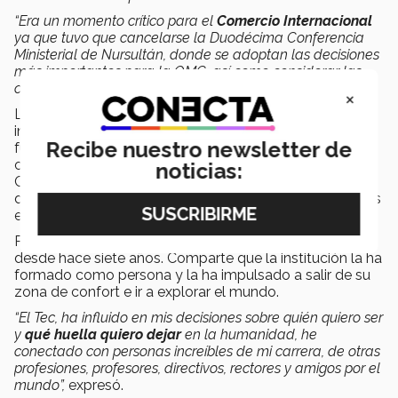
“Era un momento crítico para el
Comercio Internacional
ya que tuvo que cancelarse la Duodécima Conferencia
Ministerial de Nursultán, donde se adoptan las decisiones
más importantes para la OMC, así como considerar las
consecuencias de postergarla”,
dijo.
×
La futura egresada comenta que la
OMC
y la
ONU
se
incorporaron activamente al modelo digital, para ella
Recibe nuestro newsletter de
fue admirable y sobresaliente observar cómo en
cuestión de días, ya estaban todos los Comités y
noticias:
Conferencias de manera remota y con la participación
de todos los Países Miembros y exponentes de grandes
empresas, instituciones y universidades.
Para Nicole el
Tec
es su segunda casa, su alma máter
desde hace siete años. Comparte que la institución la ha
formado como persona y la ha impulsado a salir de su
zona de confort e ir a explorar el mundo.
“El Tec, ha influido en mis decisiones sobre quién quiero ser
y
qué huella quiero dejar
en la humanidad, he
conectado con personas increíbles de mi carrera, de otras
profesiones, profesores, directivos, rectores y amigos por el
mundo”,
expresó.