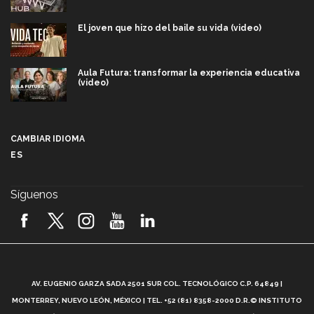
El joven que hizo del baile su vida (video)
Aula Futura: transformar la experiencia educativa
(video)
Más que un festival cultural: así es la magia de
VIBRART 2026 (video)
CAMBIAR IDIOMA
ES
Javier Guzmán: investigación con impacto social
(video)
Síguenos
¡México, en el top del mundial de robótica FIRST
2026! (video)
Vida Tec: Pasión, disciplina y básquetbol, con Gael
Adame (video)
A
AV. EUGENIO GARZA SADA 2501 SUR COL. TECNOLÓGICO C.P. 64849 |
L
¿Cómo es el Modelo Educativo Tec? (video)
MONTERREY, NUEVO LEÓN, MÉXICO | TEL. +52 (81) 8358-2000 D.R.© INSTITUTO