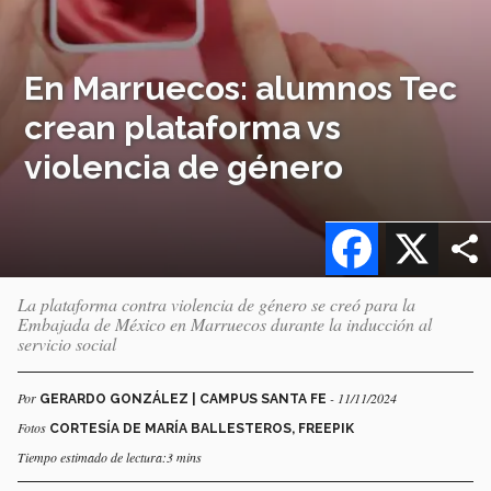
En Marruecos: alumnos Tec
crean plataforma vs
violencia de género
Facebook
X
La plataforma contra violencia de género se creó para la
Embajada de México en Marruecos durante la inducción al
servicio social
Por
- 11/11/2024
GERARDO GONZÁLEZ | CAMPUS SANTA FE
Fotos
CORTESÍA DE MARÍA BALLESTEROS, FREEPIK
Tiempo estimado de lectura:3 mins