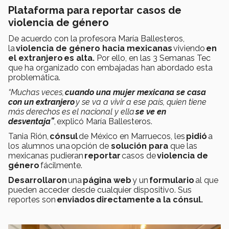
Plataforma para reportar casos de
violencia de género
De acuerdo con la profesora María Ballesteros,
la
violencia de género hacia mexicanas
viviendo
en
el extranjero es alta.
Por ello, en las 3 Semanas Tec
que ha organizado con embajadas han abordado esta
problemática.
“Muchas veces,
cuando una mujer mexicana se casa
con un extranjero
y se va a vivir a ese país, quien tiene
más derechos es el nacional y ella
se ve en
desventaja”
, explicó María Ballesteros.
Tania Rión,
cónsul
de México en Marruecos, les
pidió
a
los alumnos una opción de
solución para
que las
mexicanas pudieran
reportar
casos de
violencia de
género
fácilmente.
Desarrollaron
una
página web
y un
formulario
al que
pueden acceder desde cualquier dispositivo. Sus
reportes son
enviados directamente a la cónsul.