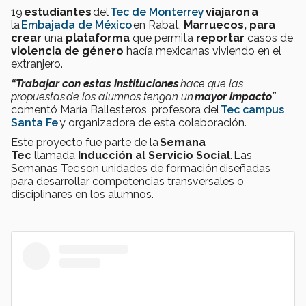
19
estudiantes
del
Tec de Monterrey
viajaron a
la
Embajada de México
en Rabat,
Marruecos,
para
crear
una
plataforma
que permita
reportar
casos de
violencia de género
hacía mexicanas viviendo en el
extranjero.
“Trabajar con estas instituciones
hace que las
propuestas de los alumnos tengan un
mayor impacto”
,
comentó María Ballesteros, profesora del
Tec campus
Santa Fe
y organizadora de esta colaboración.
Este proyecto fue parte de la
Semana
Tec
llamada
Inducción al Servicio Social
. Las
Semanas Tec son unidades de formación diseñadas
para desarrollar competencias transversales o
disciplinares en los alumnos.