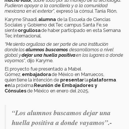
mucho valor,
sobre todo por su manejo de la tecnología.
Pudieron apoyar a la cancillería y a la comunidad
mexicana en el exterior”
, expresó la cónsul Tania Rión.
Karyme Shaadi,
alumna
de la Escuela de Ciencias
Sociales y Gobierno del Tec campus Santa Fe, se
siente
orgullosa
de haber participado en esta Semana
Tec internacional.
“Me siento orgullosa de ser parte de una institución
donde los
alumnos buscamos
desarrollarnos a nivel
global y
dejar una huella positiva
en los lugares a donde
vayamos”
, dijo Karyme.
El proyecto fue presentado a Mabel
Gómez,
embajadora
de México en Marruecos,
quien tiene la intención de
presentar
la
plataforma
en
la próxima
Reunión de Embajadores y
Cónsules
de México en enero del 2025.
“Los alumnos buscamos dejar una
huella positiva a donde vayamos”.-