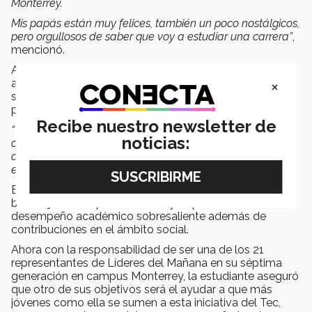
Monterrey.
Mis papás están muy felices, también un poco nostálgicos,
pero orgullosos de saber que voy a estudiar una carrera”
,
mencionó.
Agregó que esta nueva experiencia profesional le ha
×
abierto las puertas a la posibilidad de seguir aportando
socialmente a toda la comunidad a través de nuevas
plataformas y grupos estudiantiles.
Recibe nuestro newsletter de
“Ya tuve la oportunidad de conocer un poco sobre las
noticias:
cosas y los grupos que hay en el Tec, lo difícil ahora será
decidir en cuál de todos voy a participar, pero de lo que
estoy segura es que seguiré aportando”
, comentó.
El programa
Líderes del Mañana
otorga el 100% de
beca a jóvenes que como Deisy López cuentan con un
desempeño académico sobresaliente además de
contribuciones en el ámbito social.
Ahora con la responsabilidad de ser una de los 21
representantes de Líderes del Mañana en su séptima
generación en campus Monterrey, la estudiante aseguró
que otro de sus objetivos será el ayudar a que más
jóvenes como ella se sumen a esta iniciativa del Tec,