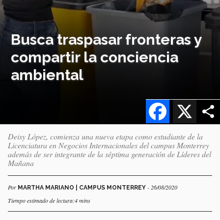
Busca traspasar fronteras y
compartir la conciencia
ambiental
Facebook
X
Deisy López, comienza una nueva etapa como estudiante de la
Licenciatura en Negocios Internacionales del campus Monterrey
además de ser integrante de la séptima generación de Líderes del
Mañana
Por
- 26/08/2020
MARTHA MARIANO | CAMPUS MONTERREY
Tiempo estimado de lectura:4 mins