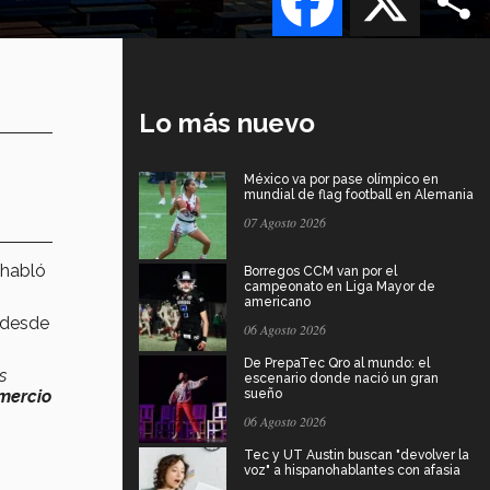
Lo más nuevo
México va por pase olímpico en
mundial de flag football en Alemania
07 Agosto 2026
 habló
Borregos CCM van por el
campeonato en Liga Mayor de
americano
 desde
06 Agosto 2026
De PrepaTec Qro al mundo: el
s
escenario donde nació un gran
omercio
sueño
06 Agosto 2026
Tec y UT Austin buscan "devolver la
voz" a hispanohablantes con afasia