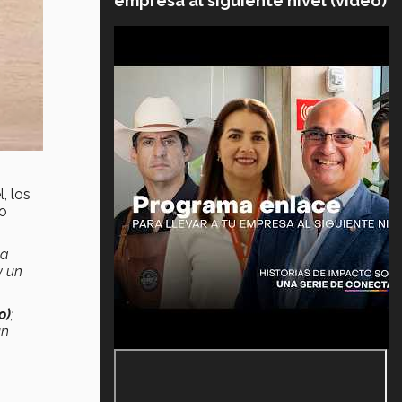
empresa al siguiente nivel (video)
, los
ro
ha
y un
o)
;
un