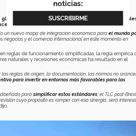
noticias:
n global emergente
: el de
grandes bloques comerciale
nce o acuerdos bilaterales regionales.
ndo un nuevo mapa de integración económica para
el mundo po
los negocios y el comercio internacional en este momento en
gen reglas de funcionamiento simplificadas, la regla empírica 
res naturales y recesiones económicas ha resultado en el
 las reglas de origen, la documentación, las normas no arance
entivo para invertir en entornos más favorables para las
 diseñado para
simplificar estos estándares
; el TLC post-Brexi
visión cuyo propósito es romper con esa sinergia, será interes
 dijo.