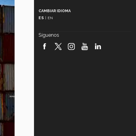
Más que un festival cultural: así es
la magia de VIBRART 2026 (video)
CAMBIAR IDIOMA
ES
|
EN
Javier Guzmán: investigación con
impacto social (video)
Síguenos
¡México, en el top del mundial de
robótica FIRST 2026! (video)
Vida Tec: Pasión, disciplina y
básquetbol, con Gael Adame
(video)
¿Cómo es el Modelo Educativo
Tec? (video)
Vida Tec: Feminismo e Inteligencia
Artificial, Paola Ricaurte (video)