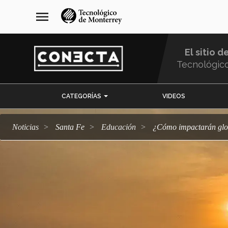
Pasar
navegación
menu
al
principal
contenido
principal
El sitio d
Tecnológic
Menu
CATEGORÍAS
VIDEOS
Comunidad
Noticias
Santa Fe
Educación
¿Cómo impactarán gl