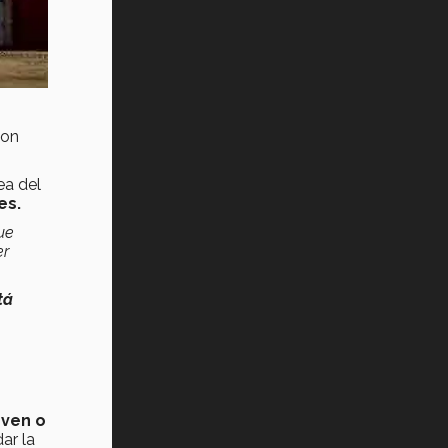
con
ea del
es.
ue
er
tá
even o
ar la