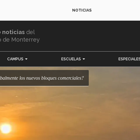
NOTICIAS
e noticias
del
o de Monterrey
CAMPUS
ESCUELAS
ESPECIALE
obalmente los nuevos bloques comerciales?