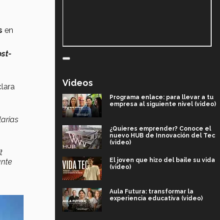
s
en
st-
Videos
clara
Programa enlace: para llevar a tu
empresa al siguiente nivel (video)
larias
¿Quieres emprender? Conoce el
nuevo HUB de Innovación del Tec
(video)
t
El joven que hizo del baile su vida
ante
(video)
Aula Futura: transformar la
experiencia educativa (video)