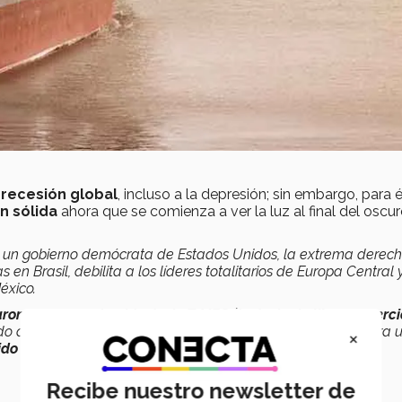
 recesión global
, incluso a la depresión; sin embargo, para él
n sólida
ahora que se comienza a ver la luz al final del oscu
 un gobierno demócrata de Estados Unidos, la extrema derec
s en Brasil, debilita a los líderes totalitarios de Europa Central 
éxico.
caron una vez más el tratado T-MEC​ (tratado de libre comerci
do de Comercio y Cooperación con la Unión Europea; y ahora 
×
ido al bloque comercial más grande del mundo, el RCEP
”,
Recibe nuestro newsletter de