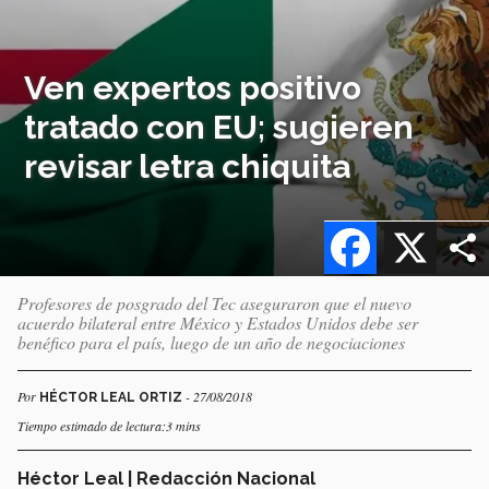
Ven expertos positivo
tratado con EU; sugieren
revisar letra chiquita
Facebook
X
Profesores de posgrado del Tec aseguraron que el nuevo
acuerdo bilateral entre México y Estados Unidos debe ser
benéfico para el país, luego de un año de negociaciones
Por
- 27/08/2018
HÉCTOR LEAL ORTIZ
Tiempo estimado de lectura:3 mins
Héctor Leal | Redacción Nacional