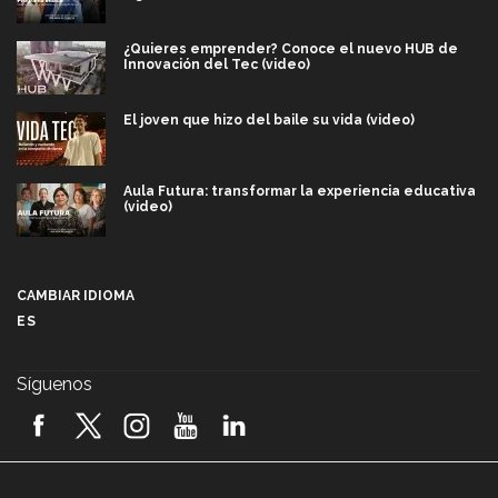
¿Quieres emprender? Conoce el nuevo HUB de
Innovación del Tec (video)
El joven que hizo del baile su vida (video)
Aula Futura: transformar la experiencia educativa
(video)
Más que un festival cultural: así es la magia de
VIBRART 2026 (video)
CAMBIAR IDIOMA
ES
Javier Guzmán: investigación con impacto social
(video)
Síguenos
¡México, en el top del mundial de robótica FIRST
2026! (video)
Vida Tec: Pasión, disciplina y básquetbol, con Gael
Adame (video)