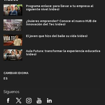
Programa enlace: para llevar a tu empresa al
siguiente nivel (video)
¿Quieres emprender? Conoce el nuevo HUB de
Innovación del Tec (video)
El joven que hizo del baile su vida (video)
Aula Futura: transformar la experiencia educativa
(video)
Más que un festival cultural: así es la magia de
VIBRART 2026 (video)
CAMBIAR IDIOMA
ES
Javier Guzmán: investigación con impacto social
(video)
Síguenos
¡México, en el top del mundial de robótica FIRST
2026! (video)