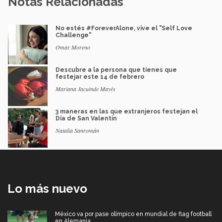
Notas Relacionadas
No estés #ForeverAlone, vive el "Self Love
Challenge"
Omar Moreno
Descubre a la persona que tienes que
festejar este 14 de febrero
Mariana Jacuinde Mayés
3 maneras en las que extranjeros festejan el
Día de San Valentín
Natalia Sanromán
Lo más nuevo
México va por pase olímpico en mundial de flag football
en Alemania