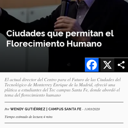
Ciudades que permitan el
Florecimiento Humano
Facebook
X
El actual director del Centro para el Futuro de las Ciudades del
Tecnológico de Monterrey Enrique de la Madrid, ofreció una
plática a estudiantes del Tec campus Santa Fe, donde abordó el
tema del florecimiento humano
Por
- 11/03/2020
WENDY GUTIÉRREZ | CAMPUS SANTA FE
Tiempo estimado de lectura:4 mins