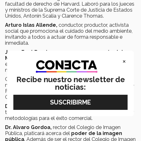
facultad de derecho de Harvard. Laboró para los jueces
y ministros de la Suprema Corte de Justicia de Estados
Unidos, Antonin Scalia y Clarence Thomas.
Arturo Islas Allende,
conductor, productor, activista
social que promociona el cuidado del medio ambiente,
invitando a todos a actuar de forma responsable e
inmediata.
Jorge Font Ramirez
, nueve veces
campeón del
Mundo de Ski Acuático
, cinco veces récord mundial
×
en la modalidad de figuras y siete veces campeón del
mundo en la modalidad de slalom.
Recibe nuestro newsletter de
Consultor y conferencista por más de treinta años en
más de seis países. Director de Filosofía Institucional de
noticias:
Fundación Teletón y consejero del Tec campus
Cuernavaca.
Dr. Nico Shinagl
, fundador del Sales Specialist Club, a
través de su taller podrás aprender todo sobre ventas y
metodologías para el éxito comercial.
Dr. Alvaro Gordoa,
rector del Colegio de Imagen
Pública, platicará acerca del
poder de la imagen
pública
. Además de ser el rector del Colegio de Imagen