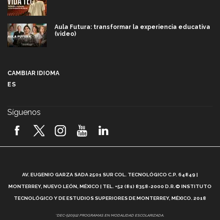
Aula Futura: transformar la experiencia educativa
(video)
Más que un festival cultural: así es la magia de
VIBRART 2026 (video)
CAMBIAR IDIOMA
ES
Javier Guzmán: investigación con impacto social
(video)
Síguenos
¡México, en el top del mundial de robótica FIRST
2026! (video)
Vida Tec: Pasión, disciplina y básquetbol, con Gael
Adame (video)
A
AV. EUGENIO GARZA SADA 2501 SUR COL. TECNOLÓGICO C.P. 64849 |
L
¿Cómo es el Modelo Educativo Tec? (video)
MONTERREY, NUEVO LEÓN, MÉXICO | TEL. +52 (81) 8358-2000 D.R.© INSTITUTO
TECNOLÓGICO Y DE ESTUDIOS SUPERIORES DE MONTERREY, MÉXICO. 2018
Vida Tec: Feminismo e Inteligencia Artificial, Paola
*DEC-520912 PROGRAMAS EN MODALIDAD ESCOLARIZADA.