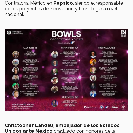
Contraloría México en
Pepsico
, siendo el responsable
de los proyectos de innovación y tecnología a nivel
nacional.
Christopher Landau
,
embajador de los Estados
Unidos ante México
graduado con honores de la