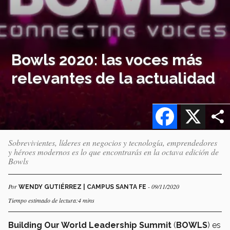
Bowls 2020: las voces más
relevantes de la actualidad
Facebook
X
Sobrevivientes, líderes en negocios y tecnología, emprendedores
y héroes modernos es lo que encontrarás en la octava edición de
Bowls
Por
- 09/11/2020
WENDY GUTIÉRREZ | CAMPUS SANTA FE
Tiempo estimado de lectura:4 mins
Building Our World Leadership Summit
(
BOWLS
) es