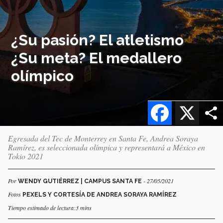
¿Su pasión? El atletismo
¿Su meta? El medallero
olímpico
Facebook
X
Egresada del Tec de Monterrey en Santa Fe, Andrea Soraya
Ramírez, es seleccionada olímpica y representará a México en
Tokio 2021
Por
- 27/05/2021
WENDY GUTIÉRREZ | CAMPUS SANTA FE
Fotos
PEXELS Y CORTESÍA DE ANDREA SORAYA RAMÍREZ
Tiempo estimado de lectura:3 mins