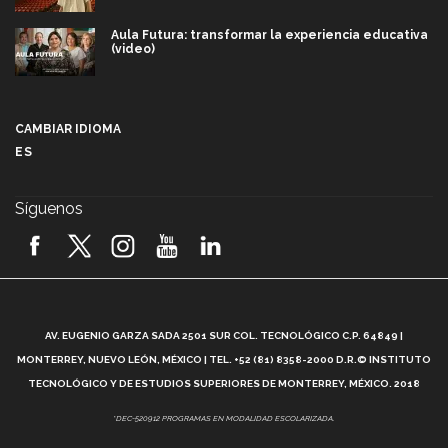
Aula Futura: transformar la experiencia educativa
(video)
Más que un festival cultural: así es la magia de
VIBRART 2026 (video)
CAMBIAR IDIOMA
ES
Javier Guzmán: investigación con impacto social
(video)
Síguenos
¡México, en el top del mundial de robótica FIRST
2026! (video)
Vida Tec: Pasión, disciplina y básquetbol, con Gael
Adame (video)
A
AV. EUGENIO GARZA SADA 2501 SUR COL. TECNOLÓGICO C.P. 64849 |
L
¿Cómo es el Modelo Educativo Tec? (video)
MONTERREY, NUEVO LEÓN, MÉXICO | TEL. +52 (81) 8358-2000 D.R.© INSTITUTO
TECNOLÓGICO Y DE ESTUDIOS SUPERIORES DE MONTERREY, MÉXICO. 2018
Vida Tec: Feminismo e Inteligencia Artificial, Paola
*DEC-520912 PROGRAMAS EN MODALIDAD ESCOLARIZADA.
Ricaurte (video)