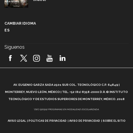
Más que un festival cultural: así es la magia de
VIBRART 2026 (video)
CAMBIAR IDIOMA
ES
Javier Guzmán: investigación con impacto social
(video)
Síguenos
¡México, en el top del mundial de robótica FIRST
2026! (video)
Vida Tec: Pasión, disciplina y básquetbol, con Gael
Adame (video)
A
AV. EUGENIO GARZA SADA 2501 SUR COL. TECNOLÓGICO C.P. 64849 |
L
¿Cómo es el Modelo Educativo Tec? (video)
MONTERREY, NUEVO LEÓN, MÉXICO | TEL. +52 (81) 8358-2000 D.R.© INSTITUTO
TECNOLÓGICO Y DE ESTUDIOS SUPERIORES DE MONTERREY, MÉXICO. 2018
Vida Tec: Feminismo e Inteligencia Artificial, Paola
*DEC-520912 PROGRAMAS EN MODALIDAD ESCOLARIZADA.
Ricaurte (video)
AVISO LEGAL
POLÍTICAS DE PRIVACIDAD
AVISO DE PRIVACIDAD
SOBRE EL SITIO