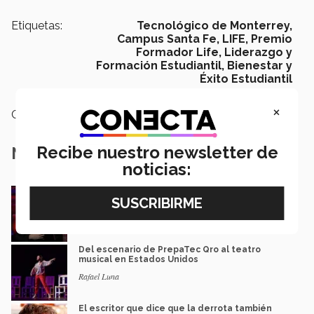
Etiquetas:
Tecnológico de Monterrey,
Campus Santa Fe,
LIFE,
Premio
Formador Life,
Liderazgo y
Formación Estudiantil,
Bienestar y
Éxito Estudiantil
×
Categoría:
Arte y Cultura
Recibe nuestro newsletter de
Notas Relacionadas
noticias:
Música y teatro: EXATEC en el elenco de El
Fantasma de la Ópera México
Mariajulia Valenzuela Preciado
Del escenario de PrepaTec Qro al teatro
musical en Estados Unidos
Rafael Luna
El escritor que dice que la derrota también