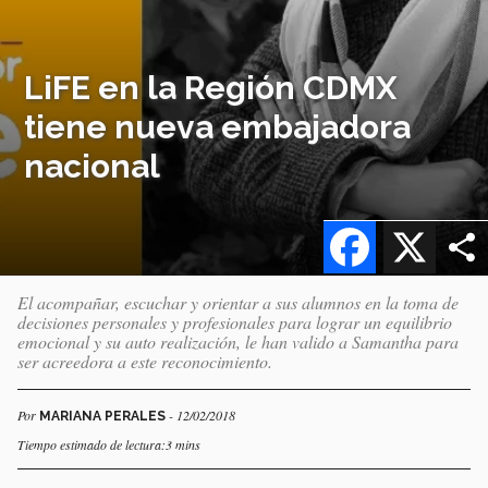
LiFE en la Región CDMX
tiene nueva embajadora
nacional
Facebook
X
El acompañar, escuchar y orientar a sus alumnos en la toma de
decisiones personales y profesionales para lograr un equilibrio
emocional y su auto realización, le han valido a Samantha para
ser acreedora a este reconocimiento.
Por
- 12/02/2018
MARIANA PERALES
Tiempo estimado de lectura:3 mins