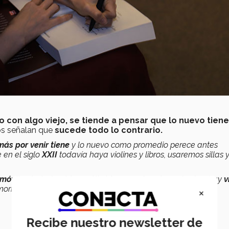
con algo viejo, se tiende a pensar que lo nuevo tien
gos señalan que
sucede todo lo contrario.
ás por venir tiene
y lo nuevo como promedio perece antes
 en el siglo
XXII
todavía haya violines y libros, usaremos sillas 
móviles habrán sido sustituidos por otras tecnologías
, hay
v
orial como la
música
y la
búsqueda de la espiritualidad
×
Recibe nuestro newsletter de