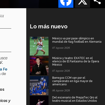
su
Lo más nuevo
México va por pase olímpico en
mundial de flag football en Alemania
07 Agosto 2026
busca
Música y teatro: EXATEC en el
elenco de El Fantasma de la Ópera
o’.
México
a Fe
07 Agosto 2026
a de
Borregos CCM van por el
campeonato en liga mayor de
americano
los
06 Agosto 2026
Del escenario de PrepaTec Qro al
icos y
teatro musical en Estados Unidos