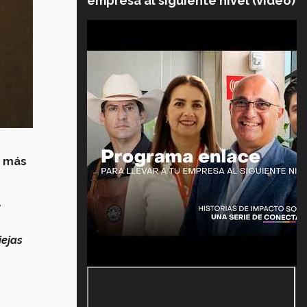
empresa al siguiente nivel (video)
e más
y
iejas