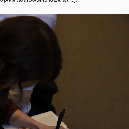
 pretérito al borde la extinción
”,
dijo.