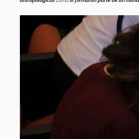
antropológicos
como
si formaran parte de un mundo