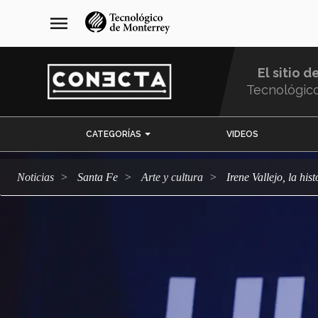
Pasar
navegación
menu
al
principal
contenido
principal
El sitio d
Tecnológic
Menu
CATEGORÍAS
VIDEOS
Comunidad
Noticias
Santa Fe
arte y cultura
Irene Vallejo, la his