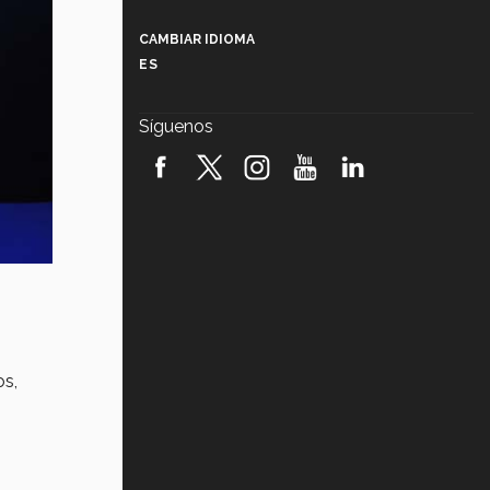
Más que un festival cultural: así es
la magia de VIBRART 2026 (video)
CAMBIAR IDIOMA
ES
Javier Guzmán: investigación con
impacto social (video)
Síguenos
¡México, en el top del mundial de
robótica FIRST 2026! (video)
Vida Tec: Pasión, disciplina y
básquetbol, con Gael Adame
(video)
¿Cómo es el Modelo Educativo
Tec? (video)
Vida Tec: Feminismo e Inteligencia
Artificial, Paola Ricaurte (video)
os,