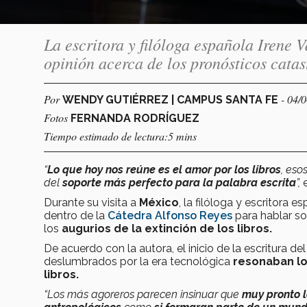
La escritora y filóloga española Irene 
opinión acerca de los pronósticos catast
Por
- 04/
WENDY GUTIÉRREZ | CAMPUS SANTA FE
Fotos
FERNANDA RODRÍGUEZ
Tiempo estimado de lectura:5 mins
“
Lo que hoy nos reúne es el amor por los libros
, eso
del
soporte más perfecto para la palabra escrita
”,
Durante su visita a
México
, la filóloga y escritora
dentro de la
Cátedra Alfonso Reyes
para hablar s
los
augurios de la extinción de los libros.
De acuerdo con la autora, el inicio de la escritura del 
deslumbrados por la era tecnológica
resonaban lo
libros.
“Los más agoreros parecen insinuar que
muy pronto l