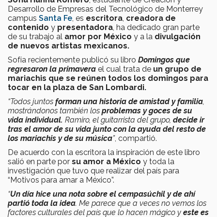
Desarrollo de Empresas
del Tecnológico de Monterrey
campus
Santa Fe
, es
escritora
,
creadora de
contenido
y
presentadora
, ha dedicado gran parte
de su trabajo al
amor por México
y a la
divulgación
de nuevos artistas mexicanos.
Sofía recientemente publicó su libro
Domingos que
regresaron la primavera
el cual trata de
un grupo de
mariachis que se reúnen todos los domingos para
tocar en la plaza de San Lombardi.
“Todos juntos
forman una historia de amistad y familia
,
mostrándonos también los
problemas y goces de su
vida individual.
Ramiro, el guitarrista del grupo,
decide ir
tras el amor de su vida junto con la ayuda del resto de
los mariachis y de su música
”
, compartió.
De acuerdo con la escritora la inspiración de este libro
salió en parte por
su amor a México
y toda la
investigación que tuvo que realizar del país para
“Motivos para amar a México”.
“
Un día hice una nota sobre el cempasúchil y de ahí
partió toda la idea
. Me parece que a veces no vemos los
factores culturales del país que lo hacen mágico y
este es