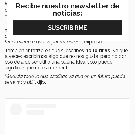
imágenes relacionadas a lo que estás pensando y le
Recibe nuestro newsletter de
pones música puede ayudarte a que salgan aún más
noticias:
ideas.
“
No escribas en papel:
Escribir en papel puede parecer
muy romántico, pero no hay herramienta más útil que
escribir todo en la nube, tenerlo al alcance siempre y no
tener miedo a que se pueda perder”,
expresó.
También enfatizó en que si escribes
no lo tires,
ya que
a veces escribimos algo que no nos gusta, pero no por
eso deja de ser útil o una buena idea, solo puede
significar que no es momento.
“Guarda todo lo que escribas ya que en un futuro puede
serte muy útil”
, dijo.