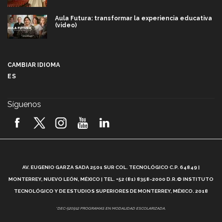
Aula Futura: transformar la experiencia educativa
(video)
Más que un festival cultural: así es la magia de
VIBRART 2026 (video)
CAMBIAR IDIOMA
ES
Javier Guzmán: investigación con impacto social
(video)
Síguenos
¡México, en el top del mundial de robótica FIRST
2026! (video)
Vida Tec: Pasión, disciplina y básquetbol, con Gael
Adame (video)
A
AV. EUGENIO GARZA SADA 2501 SUR COL. TECNOLÓGICO C.P. 64849 |
L
¿Cómo es el Modelo Educativo Tec? (video)
MONTERREY, NUEVO LEÓN, MÉXICO | TEL. +52 (81) 8358-2000 D.R.© INSTITUTO
TECNOLÓGICO Y DE ESTUDIOS SUPERIORES DE MONTERREY, MÉXICO. 2018
Vida Tec: Feminismo e Inteligencia Artificial, Paola
*DEC-520912 PROGRAMAS EN MODALIDAD ESCOLARIZADA.
Ricaurte (video)