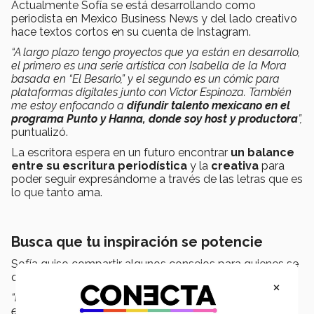
Actualmente Sofía se está desarrollando como
periodista en Mexico Business News y del lado creativo
hace textos cortos en su cuenta de Instagram.
“A largo plazo tengo proyectos que ya están en desarrollo,
el primero es una serie artística con Isabella de la Mora
basada en “El Besario,” y el segundo es un cómic para
plataformas digitales junto con Victor Espinoza. También
me estoy enfocando a
difundir talento mexicano en el
programa Punto y Hanna, donde soy host y productora
”,
puntualizó.
La escritora espera en un futuro encontrar
un balance
entre su escritura periodística
y la
creativa
para
poder seguir expresándome a través de las letras que es
lo que tanto ama.
Busca que tu inspiración se potencie
Sofía quiso compartir algunos consejos para quienes se
quieran adentrar en la escritura.
×
“
Busca que tu inspiración se potencie:
Es importante
escribir cuando llega la inspiración, pero si buscas