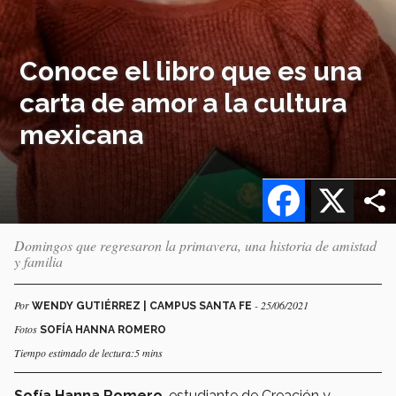
Conoce el libro que es una
carta de amor a la cultura
mexicana
Facebook
X
Domingos que regresaron la primavera, una historia de amistad
y familia
Por
- 25/06/2021
WENDY GUTIÉRREZ | CAMPUS SANTA FE
Fotos
SOFÍA HANNA ROMERO
Tiempo estimado de lectura:5 mins
Sofía Hanna Romero
, estudiante de Creación y