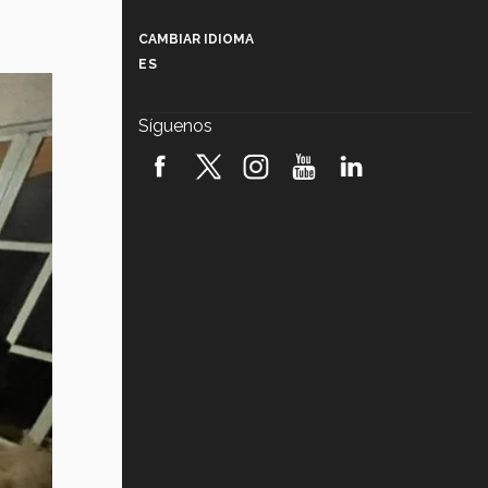
Más que un festival cultural: así es
la magia de VIBRART 2026 (video)
CAMBIAR IDIOMA
ES
Javier Guzmán: investigación con
impacto social (video)
Síguenos
¡México, en el top del mundial de
robótica FIRST 2026! (video)
Vida Tec: Pasión, disciplina y
básquetbol, con Gael Adame
(video)
¿Cómo es el Modelo Educativo
Tec? (video)
Vida Tec: Feminismo e Inteligencia
Artificial, Paola Ricaurte (video)