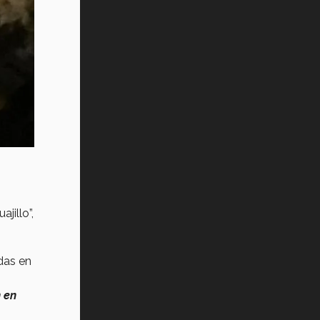
jillo”,
idas en
 en