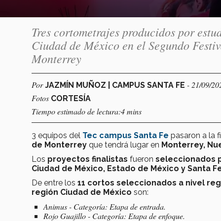
Tres cortometrajes producidos por estu
Ciudad de México en el Segundo Festiv
Monterrey
Por
- 21/09/20
JAZMÍN MUÑOZ | CAMPUS SANTA FE
Fotos
CORTESÍA
Tiempo estimado de lectura:4 mins
3 equipos
del
Tec campus Santa Fe
pasaron a la f
de Monterrey
que tendrá lugar en
Monterrey, Nu
Los
proyectos finalistas
fueron
seleccionados p
Ciudad de México, Estado de México y Santa F
De entre los
11 cortos seleccionados a nivel reg
región Ciudad de México
son:
Animus - Categoría: Etapa de entrada.
Rojo Guajillo - Categoría: Etapa de enfoque.