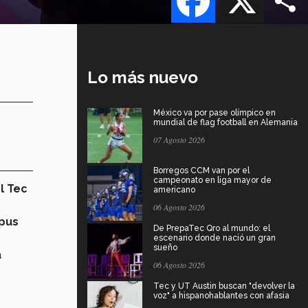
Lo más nuevo
México va por pase olímpico en
mundial de flag football en Alemania
07 Agosto 2026
Borregos CCM van por el
campeonato en liga mayor de
l Tec
americano
06 Agosto 2026
pus
De PrepaTec Qro al mundo: el
escenario donde nació un gran
sueño
a
06 Agosto 2026
Tec y UT Austin buscan "devolver la
voz" a hispanohablantes con afasia