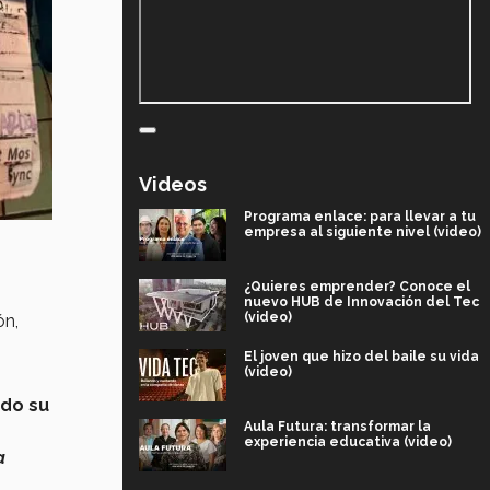
Videos
Programa enlace: para llevar a tu
empresa al siguiente nivel (video)
¿Quieres emprender? Conoce el
nuevo HUB de Innovación del Tec
(video)
ón,
El joven que hizo del baile su vida
(video)
do su
Aula Futura: transformar la
experiencia educativa (video)
a