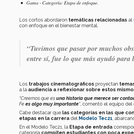
Gama - Categoría: Etapa de enfoque.
Los cortos abordaron
temáticas relacionadas
al
con enfoque en el bienestar mental.
“Tuvimos que pasar por muchos obst
entre sí, fue lo que más ayudó para 
Los
trabajos cinematográficos
proyectan
temas
a la
audiencia a reflexionar sobre estos mismo
“
Creemos que es
una historia que merece ser cont
Fe
es algo muy importante
”
, comentó el equipo del c
Cabe destacar que
las categorías en las que c
etapas en la carrera
del
Modelo Tec21
, abarcan
En el Modelo Tec21, la
Etapa de entrada
correspo
categoría
compiten estudiantes con poca exper