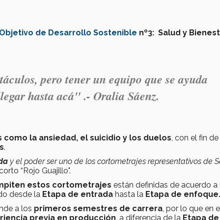
Objetivo de Desarrollo Sostenible
n
º3:
Salud y Bienest
áculos, pero tener un equipo que se ayuda
llegar hasta acá" .- Oralia Sáenz.
 como la ansiedad, el suicidio y los duelos
, con el fin de
s
.
ada
y el poder ser uno de los cortometrajes representativos de 
orto “Rojo Guajillo".
ompiten estos cortometrajes
están definidas de acuerdo a 
do desde la
Etapa de entrada
hasta la
Etapa de enfoque
nde a los
primeros semestres de carrera
, por lo que en 
iencia previa en producción
, a diferencia de la
Etapa de