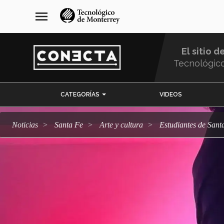
Pasar
navegación
menu
al
principal
contenido
principal
El sitio d
Tecnológic
Menu
CATEGORÍAS
VIDEOS
Comunidad
Noticias
Santa Fe
arte y cultura
Estudiantes de Sant