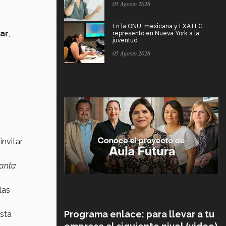
05 Agosto 2026
En la ONU: mexicana y EXATEC
ar
,
representó en Nueva York a la
juventud
05 Agosto 2026
 invitar
Santa
las
.
Programa enlace: para llevar a tu
esta