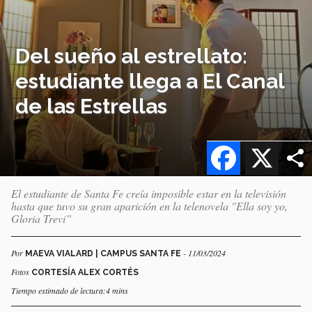
Del sueño al estrellato:
estudiante llega a El Canal
de las Estrellas
Facebook
X
El estudiante de Santa Fe creía imposible estar en la televisión
hasta que tuvo su gran aparición en la telenovela "Ella soy yo,
Gloria Trevi”
Por
- 11/03/2024
MAEVA VIALARD | CAMPUS SANTA FE
Fotos
CORTESÍA ALEX CORTÉS
Tiempo estimado de lectura:4 mins