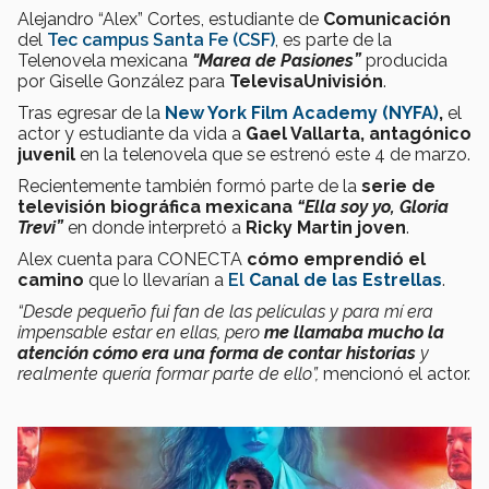
Alejandro “Alex” Cortes, estudiante de
Comunicación
del
Tec campus Santa Fe (CSF)
, es parte de la
Telenovela mexicana
"Marea de Pasiones”
producida
por Giselle González para
TelevisaUnivisión
.
Tras egresar de la
New York Film Academy (NYFA)
,
el
actor y estudiante da vida a
Gael Vallarta, antagónico
juvenil
en la telenovela que se estrenó este 4 de marzo.
Recientemente también formó parte de la
serie de
televisión biográfica mexicana
“Ella soy yo, Gloria
Trevi”
en donde interpretó a
Ricky Martin joven
.
Alex cuenta para CONECTA
cómo emprendió el
camino
que lo llevarían a
El
Canal de las Estrellas
.
“Desde pequeño fui fan de las películas y para mí era
impensable estar en ellas, pero
me llamaba mucho la
atención cómo era una forma de contar historias
y
realmente quería formar parte de ello”,
mencionó el actor.