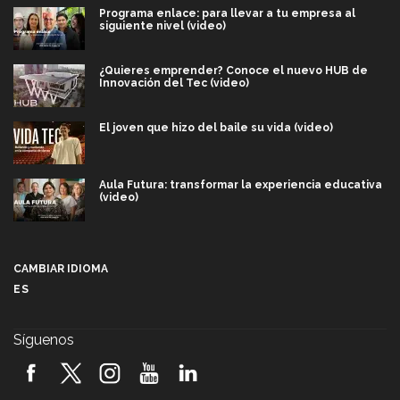
Programa enlace: para llevar a tu empresa al
siguiente nivel (video)
¿Quieres emprender? Conoce el nuevo HUB de
Innovación del Tec (video)
El joven que hizo del baile su vida (video)
Aula Futura: transformar la experiencia educativa
(video)
Más que un festival cultural: así es la magia de
VIBRART 2026 (video)
CAMBIAR IDIOMA
ES
Javier Guzmán: investigación con impacto social
(video)
Síguenos
¡México, en el top del mundial de robótica FIRST
2026! (video)