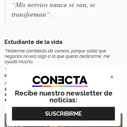
“
Mis nervios nunca se van, se
transforman
”.
Estudiante de la vida
“Haberme cambiado de carrera, porque sabía que
negocios no era algo a lo que quería dedicarme, me
ayudó mucho.
”Estudiar es algo que, como actor, genera una
visión
×
diferente en las producciones
”,
comentó Alex.
Al cursar la carrera de Comunicación en el Tec, Alex
adquirió una comprensión más profunda y una
Recibe nuestro newsletter de
apertura más amplia hacia el mundo en el que
noticias:
aspira a desenvolverse
, según cuenta.