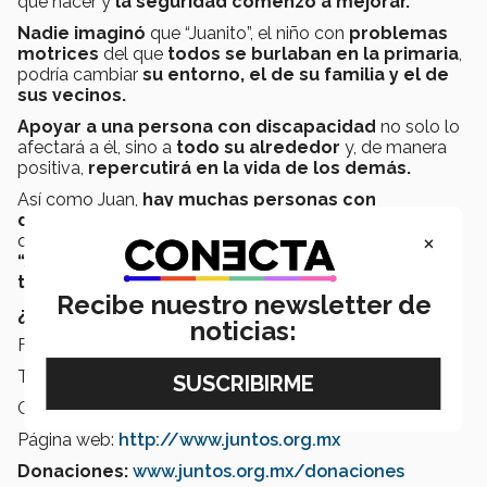
qué hacer y
la seguridad comenzó a mejorar.
Nadie imaginó
que “Juanito”, el niño con
problemas
motrices
del que
todos se burlaban en la primaria
,
podría cambiar
su entorno, el de su familia y el de
sus vecinos.
Apoyar a una persona con discapacidad
no solo lo
afectará a él, sino a
todo su alrededor
y, de manera
positiva,
repercutirá en la vida de los demás.
Así como Juan,
hay muchas personas con
discapacidad
que buscan un
nuevo estilo de vida
y
×
que quieren
luchar por oportunidades
. Sin duda,
“Juntos
, una experiencia compartida A.C.”
transformará vidas
con apoyo de todos nosotros.
Recibe nuestro newsletter de
¿Cómo apoyarlos?
noticias:
Facebook:
www.facebook.com/JUNTOSac/
Teléfono: 01 444 243 3700
Correo:
info@juntos.org.mx
Página web:
http://www.juntos.org.mx
Donaciones:
www.juntos.org.mx/donaciones