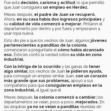
Fue esta
decisión, carisma y actitud
, lo que permitió
que Juan consiguiera
un empleo en Herdez.
Meses después,
el padre de Juan se recuperó.
Ahora,
en su casa había dos ingresos principales
y
su
calidad de vida comenzó a mejorar
. Pintaron el
departamento por dentro y por fuera y empezaron a
usar ropa nueva.
Esto dio pie a que los vecinos de Juan, algunos
jóvenes
pertenecientes a pandillas de la colonia
,
comenzaron a preguntarle el
cómo había alcanzado
eso.
Éste les contó la verdad sobre
su vida en zona
industrial.
Con la intriga de lo ocurrido
y las ganas de
tener
algo similar,
los vecinos de Juan
le pidieron ayuda,
para conseguir un empleo similar. Juan,
con un corazón
más grande que sus problemas,
apoyó a sus
compañeros para que
consiguieran empleos en la
zona industrial,
al igual que él.
Meses después,
la colonia comenzó a cambiar;
los
departamentos se veían, poco a poco,
mejorados.
En
las esquinas
ya no se veían a pandillas
reunidas sin