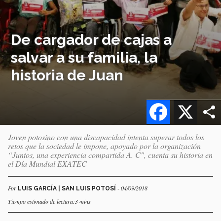
De cargador de cajas a
salvar a su familia, la
historia de Juan
Facebook
X
Joven potosino con una discapacidad intenta superar todos los
retos que la sociedad le impone, apoyado por la organización
“Juntos, una experiencia compartida A. C", cuenta su historia en
el Día Mundial EXATEC
Por
- 04/09/2018
LUIS GARCÍA | SAN LUIS POTOSÍ
Tiempo estimado de lectura:3 mins