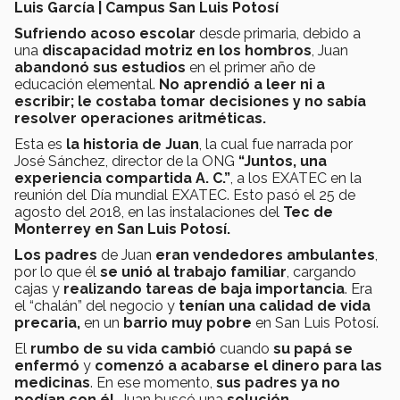
Luis García | Campus San Luis Potosí
Sufriendo acoso escolar
desde primaria, debido a
una
discapacidad motriz en los hombros
, Juan
abandonó sus estudios
en el primer año de
educación elemental.
No aprendió a leer ni a
escribir;
le costaba tomar decisiones y no sabía
resolver operaciones aritméticas.
Esta es
la historia de Juan
, la cual fue narrada por
José Sánchez, director de la ONG
“Juntos, una
experiencia compartida A. C.”
, a los EXATEC en la
reunión del Día mundial EXATEC. Esto pasó el 25 de
agosto del 2018, en las instalaciones del
Tec de
Monterrey en San Luis Potosí.
Los padres
de Juan
eran vendedores ambulantes
,
por lo que él
se unió al trabajo familiar
, cargando
cajas y
realizando tareas de baja importancia
. Era
el “chalán” del negocio y
tenían una calidad de vida
precaria,
en un
barrio muy pobre
en San Luis Potosí.
El
rumbo de su vida cambió
cuando
su papá se
enfermó
y
comenzó a acabarse el dinero para las
medicinas
. En ese momento,
sus padres ya no
podían con él
. Juan buscó una
solución.