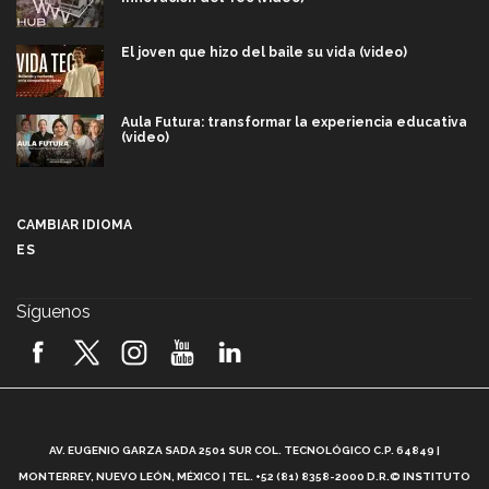
El joven que hizo del baile su vida (video)
Aula Futura: transformar la experiencia educativa
(video)
Más que un festival cultural: así es la magia de
VIBRART 2026 (video)
CAMBIAR IDIOMA
ES
Javier Guzmán: investigación con impacto social
(video)
Síguenos
¡México, en el top del mundial de robótica FIRST
2026! (video)
Vida Tec: Pasión, disciplina y básquetbol, con Gael
Adame (video)
A
AV. EUGENIO GARZA SADA 2501 SUR COL. TECNOLÓGICO C.P. 64849 |
L
¿Cómo es el Modelo Educativo Tec? (video)
MONTERREY, NUEVO LEÓN, MÉXICO | TEL. +52 (81) 8358-2000 D.R.© INSTITUTO