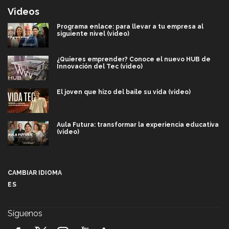
Videos
Programa enlace: para llevar a tu empresa al
siguiente nivel (video)
¿Quieres emprender? Conoce el nuevo HUB de
Innovación del Tec (video)
El joven que hizo del baile su vida (video)
Aula Futura: transformar la experiencia educativa
(video)
Más que un festival cultural: así es la magia de
VIBRART 2026 (video)
CAMBIAR IDIOMA
ES
Javier Guzmán: investigación con impacto social
(video)
Síguenos
¡México, en el top del mundial de robótica FIRST