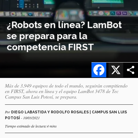
¿Robots en línea? LamBot
se prepara para la
competencia FIRST
Facebook
X
Más de 3,949 equipos de todo el mundo, seguirán compitiendo
en FIRST, ahora en línea y el equipo LamBot 3478 de Tec
Campus San Luis Potosí, se prepara.
Por
DIEGO LABASTIDA Y RODOLFO ROSALES | CAMPUS SAN LUIS
- 10/03/2021
POTOSÍ
Tiempo estimado de lectura:4 mins