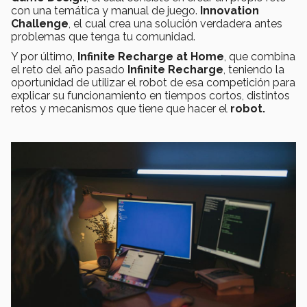
con una temática y manual de juego.
Innovation
Challenge
, el cual crea una solución verdadera antes
problemas que tenga tu comunidad.
Y por último,
Infinite Recharge at Home
, que combina
el reto del año pasado
Infinite Recharge
, teniendo la
oportunidad de utilizar el robot de esa competición para
explicar su funcionamiento en tiempos cortos, distintos
retos y mecanismos que tiene que hacer el
robot.