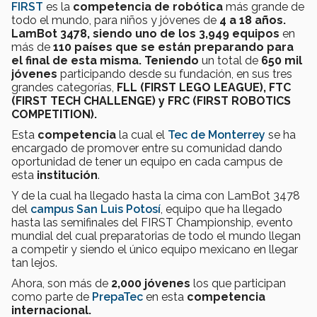
FIRST
es la
competencia de robótica
más grande de
todo el mundo, para niños y jóvenes de
4 a 18 años.
LamBot 3478, siendo uno de los
3,949 equipos
en
más de
110 países que se están preparando para
el final de esta misma. Teniendo
un total de
650 mil
jóvenes
participando desde su fundación, en sus tres
grandes categorías,
FLL (FIRST LEGO LEAGUE), FTC
(FIRST TECH CHALLENGE) y FRC (FIRST ROBOTICS
COMPETITION).
Esta
competencia
la cual el
Tec de Monterrey
se ha
encargado de promover entre su comunidad dando
oportunidad de tener un equipo en cada campus de
esta
institución
.
Y de la cual ha llegado hasta la cima con LamBot 3478
del
campus San Luis Potosí
, equipo que ha llegado
hasta las semifinales del FIRST Championship, evento
mundial del cual preparatorias de todo el mundo llegan
a competir y siendo el único equipo mexicano en llegar
tan lejos.
Ahora, son más de
2,000 jóvenes
los que participan
como parte de
PrepaTec
en esta
competencia
internacional.