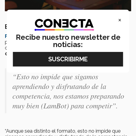
×
El compromiso de los jóvenes
Recibe nuestro newsletter de
FIRST
está situando en que los equipos concentren
parte de su labor en la competencia con ayuda en la
noticias:
comunidad, para que el torneo se sitúe lo más
divertido y retador posible.
“Esto no impide que sigamos
aprendiendo y disfrutando de la
competencia, nos estamos preparando
muy bien (LamBot) para competir”.
“Aunque sea distinto el formato, esto no impide que