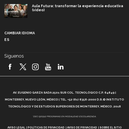
Aula Futura: transformar la experiencia educativa
(video)
Más que un festival cultural: así es la magia de
VIBRART 2026 (video)
CAMBIAR IDIOMA
ES
Javier Guzmán: investigación con impacto social
(video)
Síguenos
¡México, en el top del mundial de robótica FIRST
2026! (video)
Vida Tec: Pasión, disciplina y básquetbol, con Gael
Adame (video)
A
AV. EUGENIO GARZA SADA 2501 SUR COL. TECNOLÓGICO C.P. 64849 |
L
¿Cómo es el Modelo Educativo Tec? (video)
MONTERREY, NUEVO LEÓN, MÉXICO | TEL. +52 (81) 8358-2000 D.R.© INSTITUTO
TECNOLÓGICO Y DE ESTUDIOS SUPERIORES DE MONTERREY, MÉXICO. 2018
Vida Tec: Feminismo e Inteligencia Artificial, Paola
*DEC-520912 PROGRAMAS EN MODALIDAD ESCOLARIZADA.
Ricaurte (video)
AVISO LEGAL
POLÍTICAS DE PRIVACIDAD
AVISO DE PRIVACIDAD
SOBRE EL SITIO