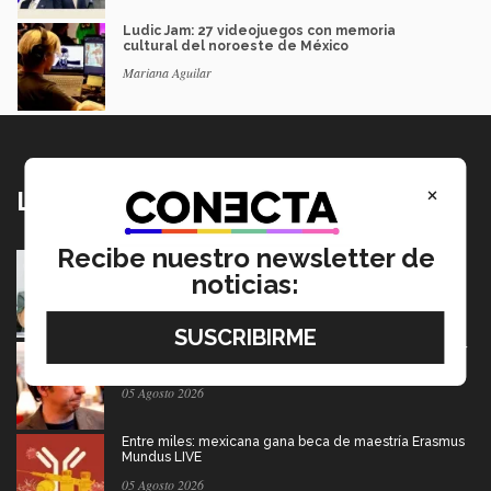
Ludic Jam: 27 videojuegos con memoria
cultural del noroeste de México
Mariana Aguilar
×
Lo más nuevo
Recibe nuestro newsletter de
Tec y UT Austin buscan "devolver la voz" a
hispanohablantes con afasia
noticias:
05 Agosto 2026
El escritor que dice que la derrota también merece ser
contada
05 Agosto 2026
Entre miles: mexicana gana beca de maestría Erasmus
Mundus LIVE
05 Agosto 2026