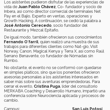
Los asistentes pudieron disfrutar de las experiencias de
vida de
Juan Pablo Chávez
, Co- fundador y socio de
Inbera, así como director comercial de terminales Net
Pay en el Bajío. Experto en ventas, operaciones y
Growth Hacking. A continuación, se cedió la palabra a
José Antonio Cerecedo
, socio fundador del
Restaurante y Mezcal Epitafio.
De igual modo, también ofrecieron sus conocimientos
Fernando O´farril
, quien realizó una muestra de sus
trabajos para diferentes clientes como Nat-gio, Visit
Norway, Canon, Magical Kenya y Terra X, así como Raúl
Serrano Benavente, co fundador de Nómadas sin
Rumbo.
No obstante, el evento no se conformó con quedarse
en simples pláticos, sino que los ponentes ofrecieron
asesorías personales a los asistentes interesados en
saber más sobre sus aventuras emprendedoras. Para
cerrar el evento,
Cristina Puga
, líder del consultorio
MERKABA Coaching y Desarrollo Humano, impartió una
conferencia sobre Neurociencia aplicada y procesos de
cambio.
Campus:
San Luis Potosí