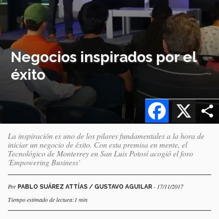
Negocios inspirados por el
éxito
Facebook
X
​La inspiración es uno de los pilares fundamentales a la hora de
iniciar un negocio de éxito. Con esta premisa en mente, el
Tecnológico de Monterrey en San Luis Potosí acogió el foro
'Empowering Business'
Por
- 17/11/2017
PABLO SUÁREZ ATTÍAS / GUSTAVO AGUILAR
Tiempo estimado de lectura:1 min