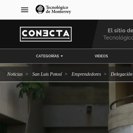
Pasar
navegación
menu
al
principal
contenido
principal
El sitio d
Tecnológic
Menu
CATEGORÍAS
VIDEOS
Comunidad
Noticias
San Luis Potosí
emprendedores
Delegació