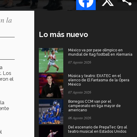
n la
Lo más nuevo
México va por pase olímpico en
mundial de flag football en Alemania
07 Agosto 2026
la
. Los
Música y teatro: EXATEC en el
ron el
elenco de El Fantasma de la Ópera
México
07 Agosto 2026
Borregos CCM van por el
la
campeonato en liga mayor de
ente
americano
06 Agosto 2026
Del escenario de PrepaTec Qro al
l
teatro musical en Estados Unidos