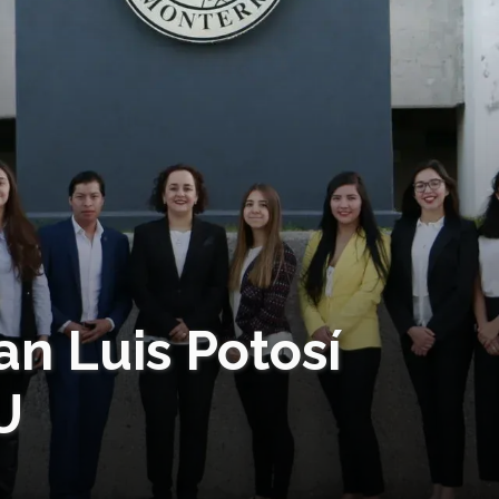
n Luis Potosí
U