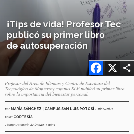
¡Tips de vida! Profesor Tec
publicó su primer libro
de autosuperación
Facebook
X
Profesor del Área de Idiomas y Centro de Escritura del
Tecnológico de Monterrey campus SLP publicó su primer libro
sobre la importancia del bienestar personal.
Por
- 30/09/2023
MARÍA SÁNCHEZ | CAMPUS SAN LUIS POTOSÍ
Fotos
CORTESÍA
Tiempo estimado de lectura:3 mins