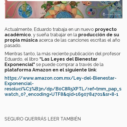
Actualmente, Eduardo trabaja en un nuevo
proyecto
académico
, y sueña trabajar en la
producción de su
propia música
acerca de las canciones escritas el año
pasado.
Mientras tanto, la más reciente publicación del profesor
Eduardo, el libro
“Las Leyes del Bienestar
Exponencial"
se puede comprar a través de la
plataforma Amazon en el siguiente link
:
https://www.amazon.com.mx/Ley-del-Bienestar-
Exponencial-
resoluci%C3%B3n/dp/B0C8R5XPTL/ref=tmm_pap_s
watch_0?_encoding=UTF8&qid=1690784701&sr=8-1
SEGURO QUERRÁS LEER TAMBIÉN