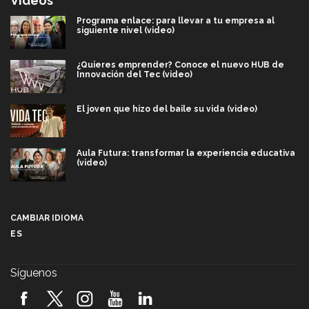
Videos
Programa enlace: para llevar a tu empresa al
siguiente nivel (video)
¿Quieres emprender? Conoce el nuevo HUB de
Innovación del Tec (video)
El joven que hizo del baile su vida (video)
Aula Futura: transformar la experiencia educativa
(video)
Más que un festival cultural: así es la magia de
VIBRART 2026 (video)
CAMBIAR IDIOMA
ES
Javier Guzmán: investigación con impacto social
(video)
Síguenos
¡México, en el top del mundial de robótica FIRST
2026! (video)