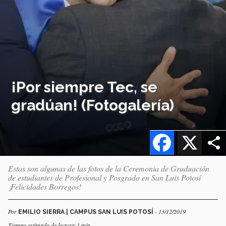
¡Por siempre Tec, se
gradúan! (Fotogalería)
Facebook
X
Estas son algunas de las fotos de la Ceremonia de Graduación
de estudiantes de Profesional y Posgrado en San Luis Potosí
¡Felicidades Borregos!
Por
- 13/12/2019
EMILIO SIERRA | CAMPUS SAN LUIS POTOSÍ
Tiempo estimado de lectura:1 min