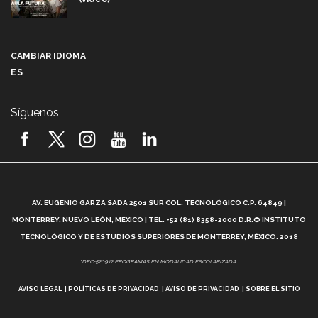
Más que un festival cultural: así es la magia de
VIBRART 2026 (video)
CAMBIAR IDIOMA
ES
Javier Guzmán: investigación con impacto social
(video)
Síguenos
¡México, en el top del mundial de robótica FIRST
2026! (video)
Vida Tec: Pasión, disciplina y básquetbol, con Gael
Adame (video)
A
AV. EUGENIO GARZA SADA 2501 SUR COL. TECNOLÓGICO C.P. 64849 |
L
¿Cómo es el Modelo Educativo Tec? (video)
MONTERREY, NUEVO LEÓN, MÉXICO | TEL. +52 (81) 8358-2000 D.R.© INSTITUTO
TECNOLÓGICO Y DE ESTUDIOS SUPERIORES DE MONTERREY, MÉXICO. 2018
Vida Tec: Feminismo e Inteligencia Artificial, Paola
*DEC-520912 PROGRAMAS EN MODALIDAD ESCOLARIZADA.
Ricaurte (video)
AVISO LEGAL
POLÍTICAS DE PRIVACIDAD
AVISO DE PRIVACIDAD
SOBRE EL SITIO