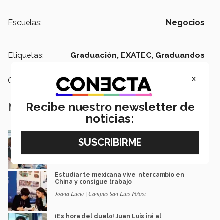
Escuelas:
Negocios
Etiquetas:
Graduación,
EXATEC,
Graduandos
×
Categoría:
Educación
Recibe nuestro newsletter de
Notas Relacionadas
noticias:
Colaboran con Bosch y logran inédito ahorro
Joana Lucio | Campus San Luis Potosí
Estudiante mexicana vive intercambio en
China y consigue trabajo
Joana Lucio | Campus San Luis Potosí
¡Es hora del duelo! Juan Luis irá al