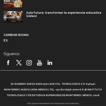
Aula Futura: transformar la experiencia educativa
(video)
Más que un festival cultural: así es la magia de
VIBRART 2026 (video)
CAMBIAR IDIOMA
ES
Javier Guzmán: investigación con impacto social
(video)
Síguenos
¡México, en el top del mundial de robótica FIRST
2026! (video)
Vida Tec: Pasión, disciplina y básquetbol, con Gael
Adame (video)
A
AV. EUGENIO GARZA SADA 2501 SUR COL. TECNOLÓGICO C.P. 64849 |
L
¿Cómo es el Modelo Educativo Tec? (video)
MONTERREY, NUEVO LEÓN, MÉXICO | TEL. +52 (81) 8358-2000 D.R.© INSTITUTO
TECNOLÓGICO Y DE ESTUDIOS SUPERIORES DE MONTERREY, MÉXICO. 2018
Vida Tec: Feminismo e Inteligencia Artificial, Paola
*DEC-520912 PROGRAMAS EN MODALIDAD ESCOLARIZADA.