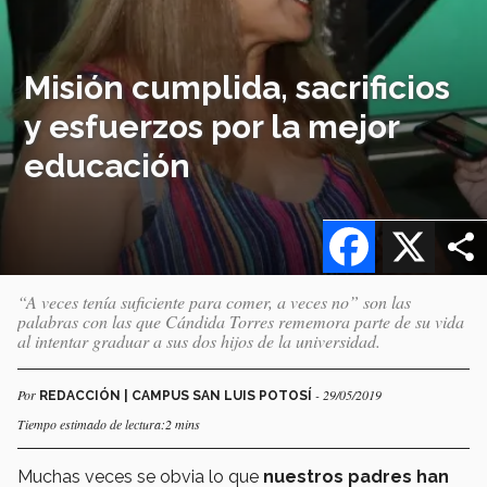
Misión cumplida, sacrificios
y esfuerzos por la mejor
educación
Facebook
X
“A veces tenía suficiente para comer, a veces no” son las
palabras con las que Cándida Torres rememora parte de su vida
al intentar graduar a sus dos hijos de la universidad.
Por
- 29/05/2019
REDACCIÓN | CAMPUS SAN LUIS POTOSÍ
Tiempo estimado de lectura:2 mins
Muchas veces se obvia lo que
nuestros padres han