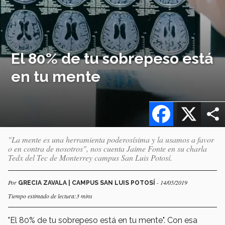
El 80% de tu sobrepeso está
en tu mente
Facebook
X
"La mente es una herramienta poderosísima y la usamos a favor
o en contra de nosotros", nos cuenta Jaime Fonte en su charla
Tedx del Tec de Monterrey campus San Luis Potosí.
Por
- 14/05/2019
GRECIA ZAVALA | CAMPUS SAN LUIS POTOSÍ
Tiempo estimado de lectura:3 mins
"El 80% de tu sobrepeso está en tu mente". Con esa