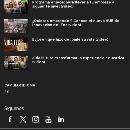
Programa enlace: para llevar a tu empresa al
siguiente nivel (video)
¿Quieres emprender? Conoce el nuevo HUB de
Innovación del Tec (video)
El joven que hizo del baile su vida (video)
Aula Futura: transformar la experiencia educativa
(video)
Más que un festival cultural: así es la magia de
VIBRART 2026 (video)
CAMBIAR IDIOMA
ES
Javier Guzmán: investigación con impacto social
(video)
Síguenos
¡México, en el top del mundial de robótica FIRST
2026! (video)