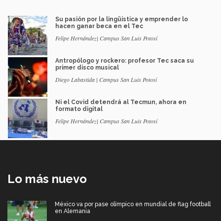
Su pasión por la lingüística y emprender lo
hacen ganar beca en el Tec
Felipe Hernández| Campus San Luis Potosí
Antropólogo y rockero: profesor Tec saca su
primer disco musical
Diego Labastida | Campus San Luis Potosí
Ni el Covid detendrá al Tecmun, ahora en
formato digital
Felipe Hernández| Campus San Luis Potosí
Lo más nuevo
México va por pase olímpico en mundial de flag football
en Alemania