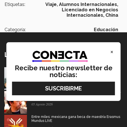
Etiquetas:
Viaje,
Alumnos Internacionales,
Licenciado en Negocios
Internacionales,
China
Categoría:
Educación
×
Lo más nuevo
Recibe nuestro newsletter de
Tec y UT Austin buscan "devolver la voz" a
noticias:
hispanohablantes con afasia
05 Agosto 2026
El escritor que dice que la derrota también merece ser
contada
05 Agosto 2026
Entre miles: mexicana gana beca de maestría Erasmus
Mundus LIVE