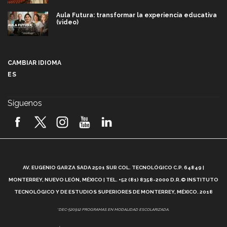
Aula Futura: transformar la experiencia educativa
(video)
Más que un festival cultural: así es la magia de
VIBRART 2026 (video)
CAMBIAR IDIOMA
ES
Javier Guzmán: investigación con impacto social
(video)
Síguenos
¡México, en el top del mundial de robótica FIRST
2026! (video)
Vida Tec: Pasión, disciplina y básquetbol, con Gael
Adame (video)
A
AV. EUGENIO GARZA SADA 2501 SUR COL. TECNOLÓGICO C.P. 64849 |
L
¿Cómo es el Modelo Educativo Tec? (video)
MONTERREY, NUEVO LEÓN, MÉXICO | TEL. +52 (81) 8358-2000 D.R.© INSTITUTO
TECNOLÓGICO Y DE ESTUDIOS SUPERIORES DE MONTERREY, MÉXICO. 2018
Vida Tec: Feminismo e Inteligencia Artificial, Paola
*DEC-520912 PROGRAMAS EN MODALIDAD ESCOLARIZADA.
Ricaurte (video)