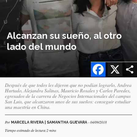
Alcanzan su sueño, al otro
lado del mundo
Facebook
X
Después de que todos les dijeron que no podían lograrlo, Andrea
Hurtado, Alejandra Salinas, Mauricio Rosales y Carlos Paredes,
egresados de la carrera de Negocios Internacionales del campus
San Luis, que alcanzaron unos de sus sueños: conseguir estudiar
una maestría en China.
Por
- 04/09/2018
MARCELA RIVERA | SAMANTHA GUEVARA
Tiempo estimado de lectura:2 mins