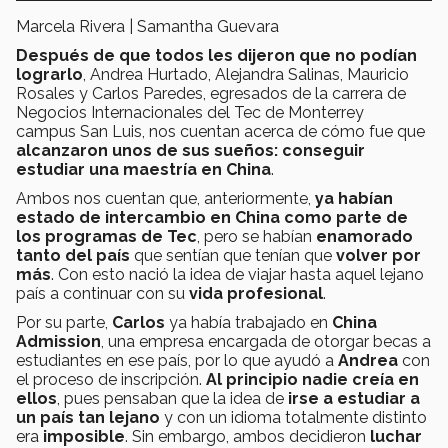
Marcela Rivera | Samantha Guevara
Después de que todos les dijeron que no podían
lograrlo
, Andrea Hurtado, Alejandra Salinas, Mauricio
Rosales y Carlos Paredes, egresados de la carrera de
Negocios Internacionales del Tec de Monterrey
campus San Luis, nos cuentan acerca de cómo fue que
alcanzaron unos de sus sueños: conseguir
estudiar una maestría en China
.
Ambos nos cuentan que, anteriormente,
ya habían
estado de intercambio en
China como parte de
los programas de Tec
, pero se habían
enamorado
tanto del país
que sentían que tenían que
volver por
más
. Con esto nació la idea de viajar hasta aquel lejano
país a continuar con su
vida profesional
.
Por su parte,
Carlos
ya había trabajado en
China
Admission
, una empresa encargada de otorgar becas a
estudiantes en ese país, por lo que ayudó a
Andrea
con
el proceso de inscripción.
Al principio nadie creía en
ellos
, pues pensaban que la idea de
irse a estudiar a
un país tan lejano
y con un idioma totalmente distinto
era
imposible
. Sin embargo, ambos decidieron
luchar