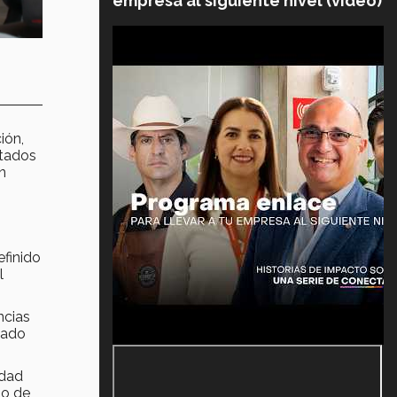
empresa al siguiente nivel (video)
ión,
stados
n
efinido
l
ncias
tado
idad
no de