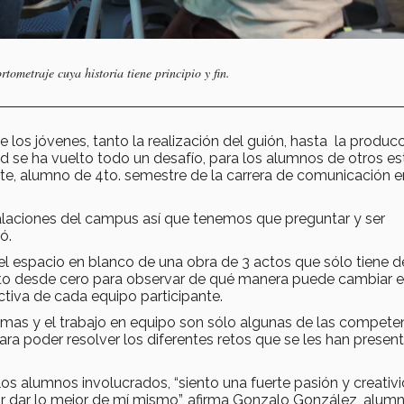
tometraje cuya historia tiene principio y fin.
os jóvenes, tanto la realización del guión, hasta la producc
dad se ha vuelto todo un desafío, para los alumnos de otros e
te, alumno de 4to. semestre de la carrera de comunicación e
alaciones del campus así que tenemos que preguntar y ser
ó.
el espacio en blanco de una obra de 3 actos que sólo tiene d
 acto desde cero para observar de qué manera puede cambiar e
tiva de cada equipo participante.
blemas y el trabajo en equipo son sólo algunas de las compete
ra poder resolver los diferentes retos que se les han presen
los alumnos involucrados, “siento una fuerte pasión y creativ
or dar lo mejor de mí mismo”, afirma Gonzalo González, alum