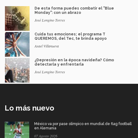
De esta forma puedes combatir el "Blue
Monday": con un abrazo
José Longino Torres
Cuida tus emociones; el programa T
QUEREMOS, del Tec, te brinda apoyo
Asael Villanueva
¿Depresión en la época navideña? Cómo
detectarla y enfrentarla
José Longino Torres
Lo más nuevo
México va por pase olímpico en mundial de flag football
en Alemania
07 Agosto 2026