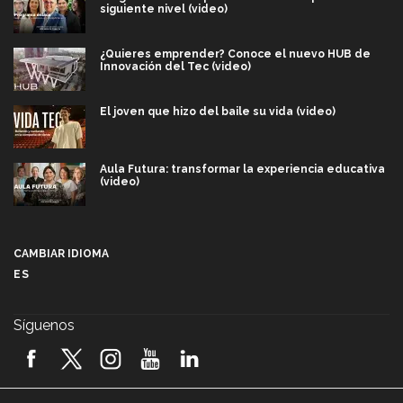
siguiente nivel (video)
¿Quieres emprender? Conoce el nuevo HUB de
Innovación del Tec (video)
El joven que hizo del baile su vida (video)
Aula Futura: transformar la experiencia educativa
(video)
Más que un festival cultural: así es la magia de
VIBRART 2026 (video)
CAMBIAR IDIOMA
ES
Javier Guzmán: investigación con impacto social
(video)
Síguenos
¡México, en el top del mundial de robótica FIRST
2026! (video)
Vida Tec: Pasión, disciplina y básquetbol, con Gael