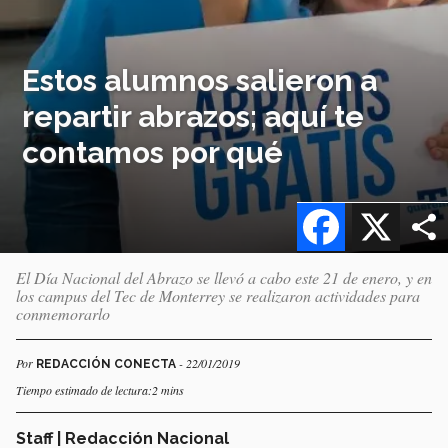
Estos alumnos salieron a
repartir abrazos; aquí te
contamos por qué
Facebook
X
El Día Nacional del Abrazo se llevó a cabo este 21 de enero, y en
los campus del Tec de Monterrey se realizaron actividades para
conmemorarlo
Por
- 22/01/2019
REDACCIÓN CONECTA
Tiempo estimado de lectura:2 mins
Staff | Redacción Nacional