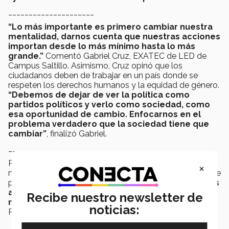
_____________________
“Lo más importante es primero cambiar nuestra
mentalidad, darnos cuenta que nuestras acciones
importan desde lo más mínimo hasta lo más
grande.”
Comentó Gabriel Cruz, EXATEC de LED de
Campus Saltillo. Asimismo, Cruz opinó que los
ciudadanos deben de trabajar en un país donde se
respeten los derechos humanos y la equidad de género.
“Debemos de dejar de ver la política como
partidos políticos y verlo como sociedad, como
esa oportunidad de cambio. Enfocarnos en el
problema verdadero que la sociedad tiene que
cambiar”
, finalizó Gabriel.
_____________________
Roman de la Torre, alumno de IMA en Campus Puebla,
×
mencionó que es fundamental Involucrarse en temas de
política de las ciudades, estados y país:
“Invitaría a mis
amigos y personas a mi alrededor a que hagan lo
Recibe nuestro newsletter de
mismo, a que participen activamente”
,
destacó
noticias:
Roman.
_____________________