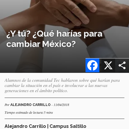
¿Y tú? ¿Qué harías para
cambiar México?
Facebook
X
Alumnos de la comunidad Tec hablaron sobre qué harían para
cambiar la situación en el país e involucrar a las nuevas
generaciones en el ámbito político.
Por
- 11/04/2018
ALEJANDRO CARRILLO
Tiempo estimado de lectura:5 mins
Alejandro Carrillo | Campus Saltillo