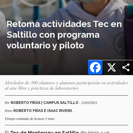
Retoma actividades Tec en
Saltillo con programa
voluntario y piloto
Facebook
X
Alrededor de 300 alumnos y alumnas participarán en actividades
al aire libre y prácticas de laboratorios
Por
- 22/03/2021
ROBERTO FRÍAS | CAMPUS SALTILLO
Fotos
ROBERTO FRÍAS E ISAAC RIVERA
Tiempo estimado de lectura:3 mins
El
Tec de Monterrey en Saltillo
dio inicio a un