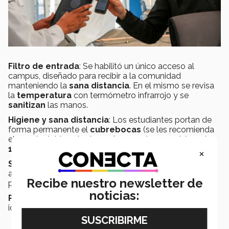
Filtro de entrada
: Se habilitó un único acceso al
campus, diseñado para recibir a la comunidad
manteniendo la
sana distancia
. En el mismo se revisa
la
temperatura
con termómetro infrarrojo y se
sanitizan
las manos.
Higiene y sana distancia
: Los estudiantes portan de
forma permanente el
cubrebocas
(se les recomienda
el uso de doble cubrebocas) y respetan un mínimo de
1.5 metros
entre ellos.
×
Señalamientos
: Las áreas disponibles para las
actividades se encuentran señalizadas para mantener
Recibe nuestro newsletter de
presentes las nuevas
reglas de convivencia
.
noticias:
Pruebas PCR
: Se realizan pruebas
aleatorias
para
identificar casos y reducir contagios.