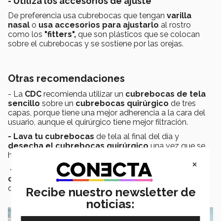
- Utiliza los accesorios de ajuste
De preferencia usa cubrebocas que tengan
varilla
nasal
o
usa accesorios para ajustarlo
al rostro
como
los
"fitters",
que son
plásticos que se colocan
sobre el cubrebocas y se sostiene por las orejas.
Otras recomendaciones
- La
CDC
recomienda utilizar un
cubrebocas de tela
sencillo
sobre un
cubrebocas quirúrgico
de tres
capas, porque tiene una mejor adherencia a la cara del
usuario, aunque el quirúrgico tiene mejor filtración.
- Lava tu cubrebocas
de tela al final del día y
desecha el cubrebocas quirúrgico
una vez que se
humedezca o ensucie.
×
- No uses los protectores faciales sin
cubrebocas,
ya que su eficacia hasta el momento se
desconoce.
Recibe nuestro newsletter de
noticias: