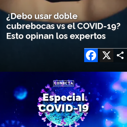
¿Debo usar doble
cubrebocas vs el COVID-19?
Esto opinan los expertos
Facebook
X
Imagen
o
logo