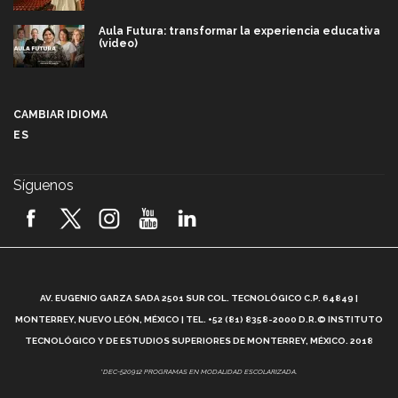
Aula Futura: transformar la experiencia educativa
(video)
Más que un festival cultural: así es la magia de
VIBRART 2026 (video)
CAMBIAR IDIOMA
ES
Javier Guzmán: investigación con impacto social
(video)
Síguenos
¡México, en el top del mundial de robótica FIRST
2026! (video)
Vida Tec: Pasión, disciplina y básquetbol, con Gael
Adame (video)
A
AV. EUGENIO GARZA SADA 2501 SUR COL. TECNOLÓGICO C.P. 64849 |
L
¿Cómo es el Modelo Educativo Tec? (video)
MONTERREY, NUEVO LEÓN, MÉXICO | TEL. +52 (81) 8358-2000 D.R.© INSTITUTO
TECNOLÓGICO Y DE ESTUDIOS SUPERIORES DE MONTERREY, MÉXICO. 2018
Vida Tec: Feminismo e Inteligencia Artificial, Paola
*DEC-520912 PROGRAMAS EN MODALIDAD ESCOLARIZADA.
Ricaurte (video)