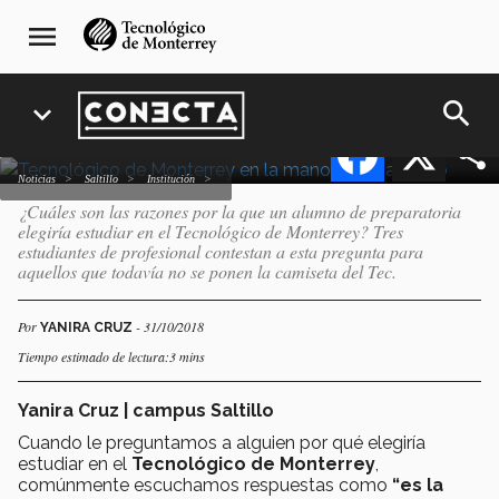
Pasar
navegación
borrego a un futuro
menu
al
principal
borrego
contenido
principal
search
expand_more
Facebook
X
Noticias
Saltillo
Institución
¿Cuáles son las razones por la que un alumno de preparatoria
elegiría estudiar en el Tecnológico de Monterrey? Tres
estudiantes de profesional contestan a esta pregunta para
aquellos que todavía no se ponen la camiseta del Tec.
Por
- 31/10/2018
YANIRA CRUZ
Tiempo estimado de lectura:3 mins
Yanira Cruz | campus Saltillo
Cuando le preguntamos a alguien por qué elegiría
estudiar en el
Tecnológico de Monterrey
,
comúnmente escuchamos respuestas como
“es la