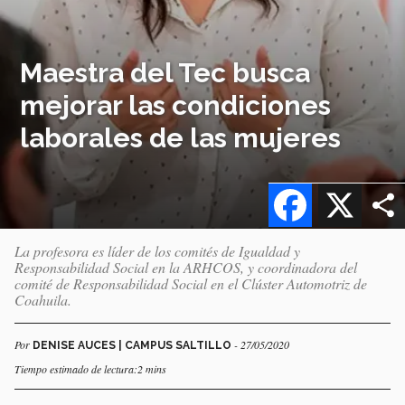
Maestra del Tec busca
mejorar las condiciones
laborales de las mujeres
Facebook
X
La profesora es líder de los comités de Igualdad y
Responsabilidad Social en la ARHCOS, y coordinadora del
comité de Responsabilidad Social en el Clúster Automotriz de
Coahuila.
Por
- 27/05/2020
DENISE AUCES | CAMPUS SALTILLO
Tiempo estimado de lectura:2 mins