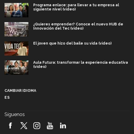
Programa enlace: para llevar a tu empresa al
siguiente nivel (video)
¿Quieres emprender? Conoce el nuevo HUB de
Innovación del Tec (video)
El joven que hizo del baile su vida (video)
Aula Futura: transformar la experiencia educativa
(video)
Más que un festival cultural: así es la magia de
VIBRART 2026 (video)
CAMBIAR IDIOMA
ES
Javier Guzmán: investigación con impacto social
(video)
Síguenos
¡México, en el top del mundial de robótica FIRST
2026! (video)