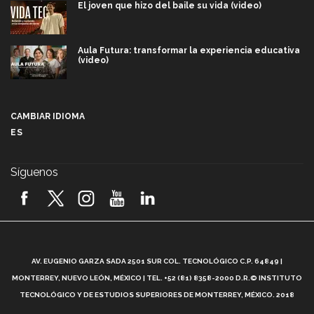
El joven que hizo del baile su vida (video)
Aula Futura: transformar la experiencia educativa
(video)
Más que un festival cultural: así es la magia de
VIBRART 2026 (video)
CAMBIAR IDIOMA
ES
Javier Guzmán: investigación con impacto social
(video)
Síguenos
¡México, en el top del mundial de robótica FIRST
2026! (video)
Vida Tec: Pasión, disciplina y básquetbol, con Gael
Adame (video)
A
AV. EUGENIO GARZA SADA 2501 SUR COL. TECNOLÓGICO C.P. 64849 |
L
¿Cómo es el Modelo Educativo Tec? (video)
MONTERREY, NUEVO LEÓN, MÉXICO | TEL. +52 (81) 8358-2000 D.R.© INSTITUTO
TECNOLÓGICO Y DE ESTUDIOS SUPERIORES DE MONTERREY, MÉXICO. 2018