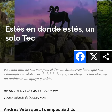
Estés en donde estés, un
solo Tec
Facebook
X
En cada uno de sus campus, el Tec de Monterrey hace que sus
estudiantes exploten sus habilidades y encuentren sus talentos, en
un ambiente de apoyo y unión.
Por
- 29/01/2019
ANDRÉS VELÁZQUEZ
Tiempo estimado de lectura:2 mins
Andrés Velázquez | campus Saltillo