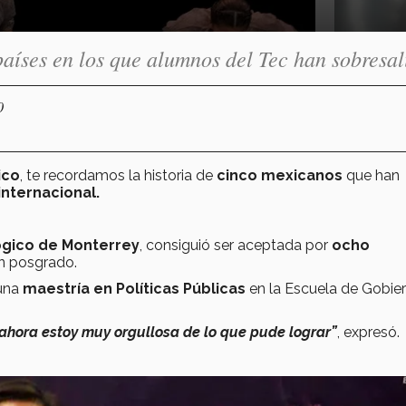
aíses en los que alumnos del Tec han sobresal
0
ico
, te recordamos la historia de
cinco mexicanos
que han
 internacional.
gico de Monterrey
, consiguió ser aceptada por
ocho
un posgrado.
 una
maestría en Políticas Públicas
en la Escuela de Gobie
ahora estoy muy orgullosa de lo que pude lograr”
, expresó.