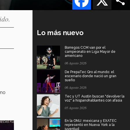
ido.
Lo más nuevo
Borregos CCM van por el
campeonato en Liga Mayor de
americano
06 Agosto 2026
De PrepaTec Qro al mundo: el
escenario donde nació un gran
sueño
06 Agosto 2026
rno
Tec y UT Austin buscan "devolver la
voz" a hispanohablantes con afasia
05 Agosto 2026
En la ONU: mexicana y EXATEC
representó en Nueva York a la
juventud