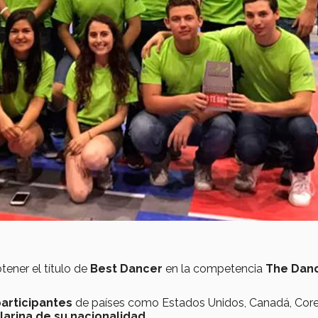
tener el título de
Best Dancer
en la competencia
The Dan
articipantes
de países como Estados Unidos, Canadá, Core
larina de su nacionalidad
.