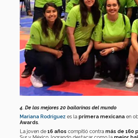
4. De las mejores 20 bailarinas del mundo
Mariana Rodríguez
es la
primera mexicana
en ob
Awards
.
La joven de
16 años
compitió contra
más de 160 p
Sur y México, logrando destacar como la
mejor bai