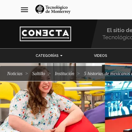
Pasar
navegación
menu
al
principal
contenido
principal
El sitio d
Tecnológic
Menu
CATEGORÍAS
VIDEOS
Comunidad
Noticias
Saltillo
Institución
5 historias de mexicanos