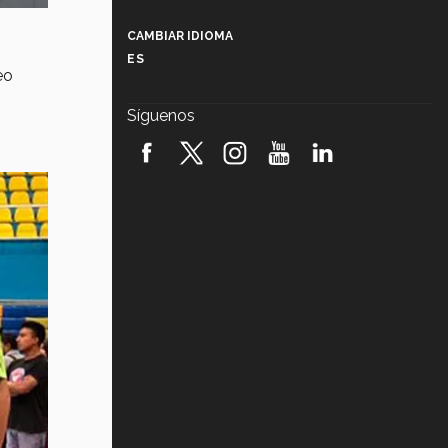
Más que un festival cultural: así es
la magia de VIBRART 2026 (video)
CAMBIAR IDIOMA
ES
Javier Guzmán: investigación con
eo
impacto social (video)
Síguenos
¡México, en el top del mundial de
robótica FIRST 2026! (video)
Vida Tec: Pasión, disciplina y
básquetbol, con Gael Adame
(video)
¿Cómo es el Modelo Educativo
Tec? (video)
Vida Tec: Feminismo e Inteligencia
Artificial, Paola Ricaurte (video)