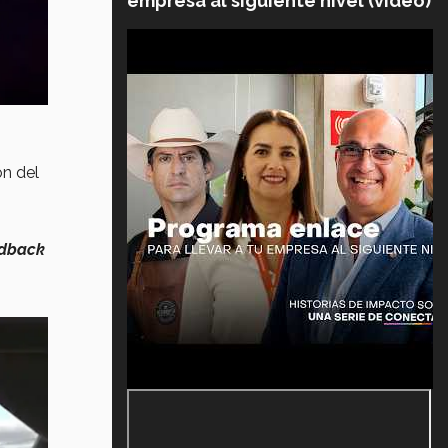
empresa al siguiente nivel (video)
ón del
edback