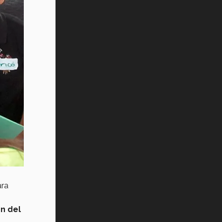
ra
n del