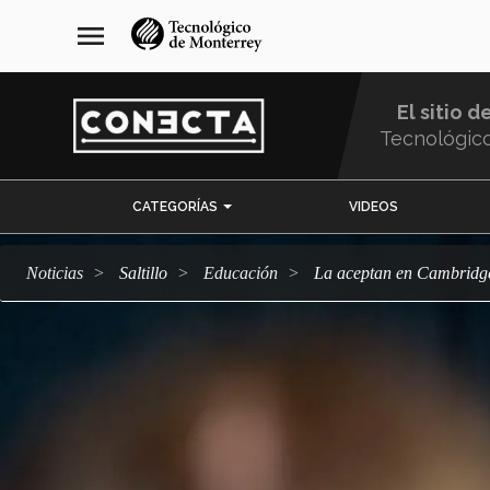
Pasar
navegación
menu
al
principal
contenido
principal
El sitio d
Tecnológic
Menu
CATEGORÍAS
VIDEOS
Comunidad
Noticias
Saltillo
Educación
La aceptan en Cambridg