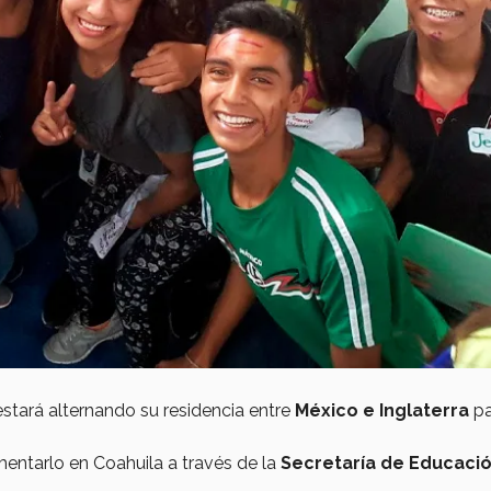
ará alternando su residencia entre
México e Inglaterra
pa
entarlo en Coahuila a través de la
Secretaría de Educació