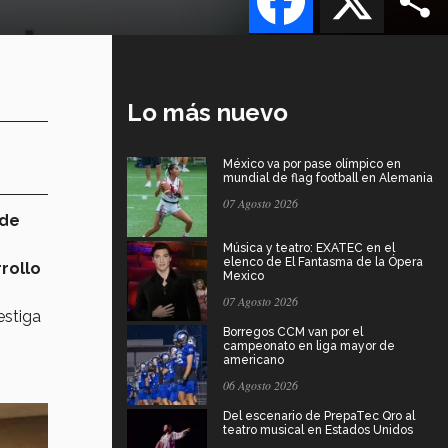
Lo más nuevo
México va por pase olímpico en
mundial de flag football en Alemania
07 Agosto 2026
 de
Música y teatro: EXATEC en el
elenco de El Fantasma de la Ópera
rollo
Mexico
07 Agosto 2026
estiga
Borregos CCM van por el
campeonato en liga mayor de
americano
06 Agosto 2026
Del escenario de PrepaTec Qro al
teatro musical en Estados Unidos