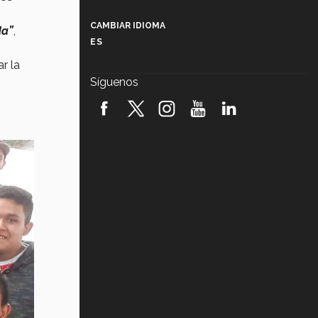
Más que un festival cultural: así es
la magia de VIBRART 2026 (video)
CAMBIAR IDIOMA
da”
,
ES
Javier Guzmán: investigación con
impacto social (video)
r la
Síguenos
¡México, en el top del mundial de
robótica FIRST 2026! (video)
Vida Tec: Pasión, disciplina y
básquetbol, con Gael Adame
(video)
¿Cómo es el Modelo Educativo
Tec? (video)
Vida Tec: Feminismo e Inteligencia
Artificial, Paola Ricaurte (video)