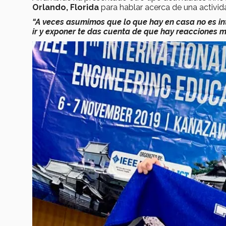
Orlando, Florida
para hablar acerca de una activi
“A veces asumimos que lo que hay en casa no es in
ir y exponer te das cuenta de que hay reacciones m