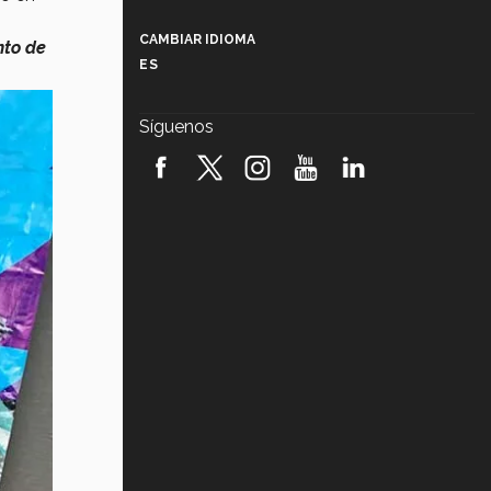
Más que un festival cultural: así es
la magia de VIBRART 2026 (video)
CAMBIAR IDIOMA
nto de
ES
Javier Guzmán: investigación con
impacto social (video)
Síguenos
¡México, en el top del mundial de
robótica FIRST 2026! (video)
Vida Tec: Pasión, disciplina y
básquetbol, con Gael Adame
(video)
¿Cómo es el Modelo Educativo
Tec? (video)
Vida Tec: Feminismo e Inteligencia
Artificial, Paola Ricaurte (video)