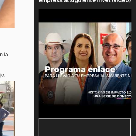
empresa al siguiente nivel (video)
n la
ijo.