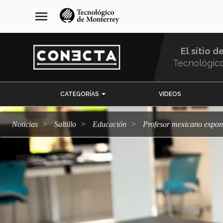
Pasar
navegación
menu
al
principal
contenido
principal
El sitio d
Tecnológic
Menu
CATEGORÍAS
VIDEOS
Comunidad
Noticias
Saltillo
Educación
Profesor mexicano expo