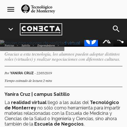
Pasar
navegación
realidad virtual: la nueva
menu
al
principal
apuesta del Tec
contenido
principal
search
expand_more
Facebook
X
Noticias
Saltillo
emprendedores
Gracias a esta tecnología, los alumnos pueden adoptar distintos
roles (virtuales) y realizar negociaciones con diferentes culturas.
Por
- 22/05/2019
YANIRA CRUZ
Tiempo estimado de lectura:2 mins
Yanira Cruz | campus Saltillo
La
realidad virtual
llegó a las aulas del
Tecnológico
de Monterrey
no sólo como herramienta para impartir
materias relacionadas con la Escuela de Medicina y
Ciencias de la Salud o Ingeniería y Ciencias, sino ahora
también de la
Escuela de Negocios
.