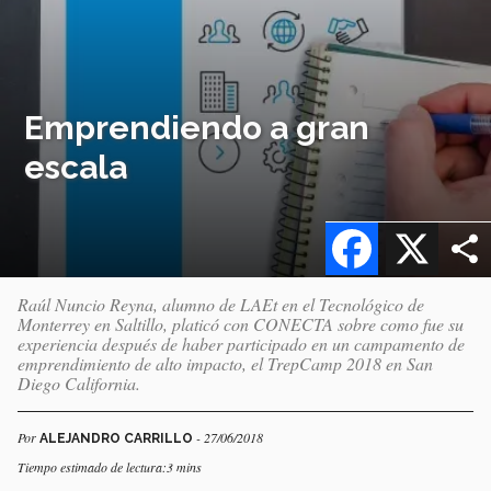
Emprendiendo a gran
escala
Facebook
X
Raúl Nuncio Reyna, alumno de LAEt en el Tecnológico de
Monterrey en Saltillo, platicó con CONECTA sobre como fue su
experiencia después de haber participado en un campamento de
emprendimiento de alto impacto, el TrepCamp 2018 en San
Diego California.
Por
- 27/06/2018
ALEJANDRO CARRILLO
Tiempo estimado de lectura:3 mins