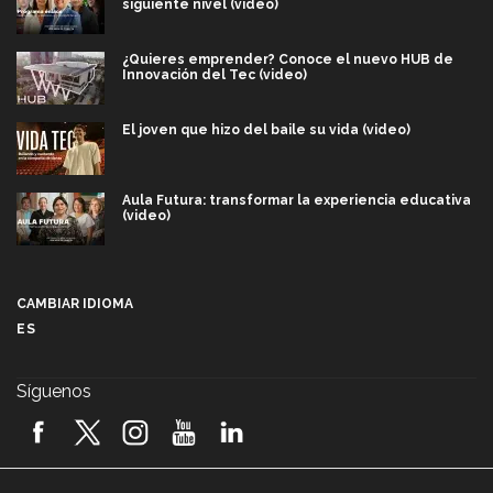
siguiente nivel (video)
¿Quieres emprender? Conoce el nuevo HUB de
Innovación del Tec (video)
El joven que hizo del baile su vida (video)
Aula Futura: transformar la experiencia educativa
(video)
Más que un festival cultural: así es la magia de
VIBRART 2026 (video)
CAMBIAR IDIOMA
ES
Javier Guzmán: investigación con impacto social
(video)
Síguenos
¡México, en el top del mundial de robótica FIRST
2026! (video)
Vida Tec: Pasión, disciplina y básquetbol, con Gael