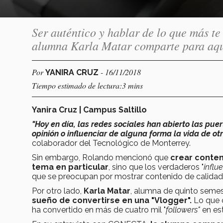
Ser auténtico y hablar de lo que más t
alumna Karla Matar comparte para aqu
Por
- 16/11/2018
YANIRA CRUZ
Tiempo estimado de lectura:3 mins
Yanira Cruz | Campus Saltillo
"Hoy en día, las redes sociales han abierto las pu
opinión o influenciar de alguna forma la vida de ot
colaborador del Tecnológico de Monterrey.
Sin embargo, Rolando mencionó que
crear conten
tema en particular
, sino que los verdaderos "
influ
que se preocupan por mostrar contenido de calidad
Por otro lado,
Karla Matar
, alumna de quinto seme
sueño de convertirse en una "Vlogger".
Lo que
ha convertido en más de cuatro mil "
followers"
en est