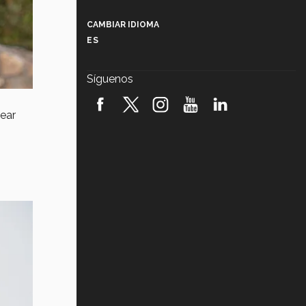
Más que un festival cultural: así es
la magia de VIBRART 2026 (video)
CAMBIAR IDIOMA
ES
Javier Guzmán: investigación con
impacto social (video)
Síguenos
¡México, en el top del mundial de
robótica FIRST 2026! (video)
tear
Vida Tec: Pasión, disciplina y
básquetbol, con Gael Adame
(video)
¿Cómo es el Modelo Educativo
Tec? (video)
Vida Tec: Feminismo e Inteligencia
Artificial, Paola Ricaurte (video)