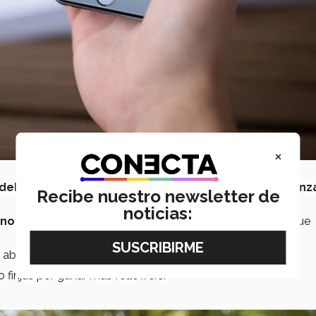
×
 debes tomar en cuenta si estás pensando en comenz
Recibe nuestro newsletter de
noticias:
no vas a poder darle gusto a todos
, pero qué mejor que
 abajo. Ve probando lo que te gusta y crece poco a poco.
no finjas por ganar más followers.