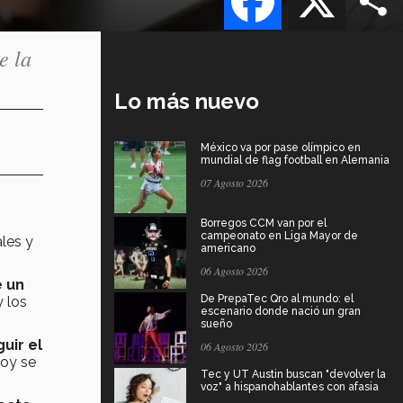
e la
Lo más nuevo
México va por pase olímpico en
mundial de flag football en Alemania
07 Agosto 2026
Borregos CCM van por el
campeonato en Liga Mayor de
les y
americano
06 Agosto 2026
e un
De PrepaTec Qro al mundo: el
y los
escenario donde nació un gran
sueño
uir el
06 Agosto 2026
hoy se
Tec y UT Austin buscan "devolver la
voz" a hispanohablantes con afasia