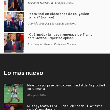
Alejandra Martinez B | Campus Saltillo
Recta final en elecciones de EU, ¿quién
ganará? (opinión)
Gabriela de la Paz | Escuela de Gobierno
¿Qué implica la nueva amenaza de Trump
para México? Expertos opinan
José Longino Torres | Redacción Nacional
Lo más nuevo
México va por pase olímpico en mundial de flag football
en Alemania
07 Agosto 2026
Música y teatro: EXATEC en el elenco de El Fantasma
de la Ópera México