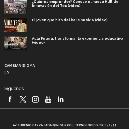
¿Quieres emprender? Conoce el nuevo HUB de
Innovación del Tec (video)
El joven que hizo del baile su vida (video)
Aula Futura: transformar la experiencia educativa
(video)
Más que un festival cultural: así es la magia de
VIBRART 2026 (video)
CAMBIAR IDIOMA
ES
Javier Guzmán: investigación con impacto social
(video)
Síguenos
¡México, en el top del mundial de robótica FIRST
2026! (video)
Vida Tec: Pasión, disciplina y básquetbol, con Gael
Adame (video)
A
AV. EUGENIO GARZA SADA 2501 SUR COL. TECNOLÓGICO C.P. 64849 |