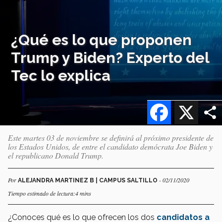
¿Qué es lo que proponen
Trump y Biden? Experto del
Tec lo explica
Facebook
X
Este martes 03 de noviembre se definirá al próximo presidente de
los Estados Unidos, de entre el candidato demócrata Joe Biden y
el republicano Donald Trump.
Por
- 02/11/2020
ALEJANDRA MARTINEZ B | CAMPUS SALTILLO
Tiempo estimado de lectura:4 mins
¿Conoces qué es lo que ofrecen los dos
candidatos a