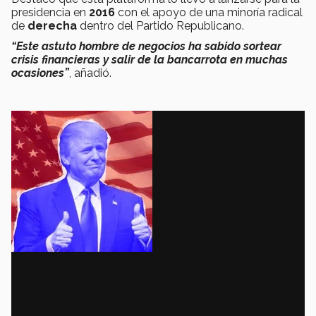
presidencia en
2016
con el apoyo de una minoría radical
de
derecha
dentro del Partido Republicano.
“Este astuto hombre de negocios ha sabido sortear
crisis financieras y salir de la bancarrota en muchas
ocasiones”
, añadió.