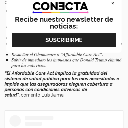
×
candidato demócrata son las siguientes:
Cero emisiones de dióxido de carbono de aquí al 2050,
empleando energías renovables y desfasando la totalidad de
Recibe nuestro newsletter de
los hidrocarburos.
noticias:
Invertir $50 billones de USD en infraestructura,
particularmente en carreteras y puentes viales.
Introducir Internet rural sin costo.
Apoyar a las guarderías y a los ancianos con un presupuesto
superior a los $775 billones de USD.
Resucitar el
Obamacare
o “
Affordable Care Act
”.
Subir de inmediato los impuestos que Donald Trump eliminó
para los más ricos.
“El Affordable Care Act implica la gratuidad del
sistema de salud pública para los más necesitados e
impide que las aseguradoras nieguen cobertura a
personas con condiciones adversas de
salud”
, comentó Luis Jaime.