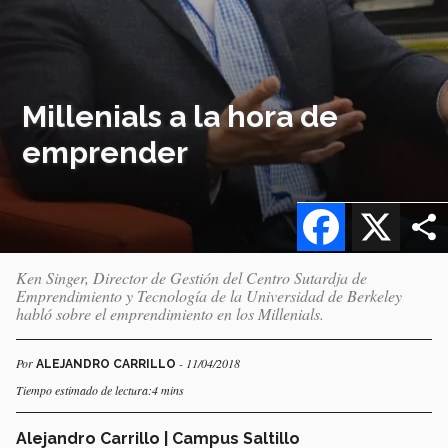
Millenials a la hora de
emprender
Facebook
X
Ken Singer, Director de Gestión del Centro Sutardja de
Emprendimiento y Tecnología de la Universidad de Berkeley
habló sobre el emprendimiento en los Millenials.
Por
- 11/04/2018
ALEJANDRO CARRILLO
Tiempo estimado de lectura:4 mins
Alejandro Carrillo | Campus Saltillo