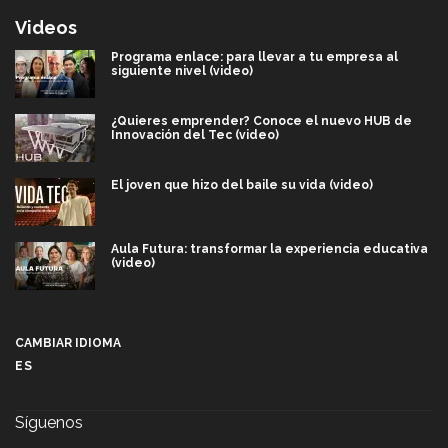
Videos
Programa enlace: para llevar a tu empresa al
siguiente nivel (video)
¿Quieres emprender? Conoce el nuevo HUB de
Innovación del Tec (video)
El joven que hizo del baile su vida (video)
Aula Futura: transformar la experiencia educativa
(video)
Más que un festival cultural: así es la magia de
VIBRART 2026 (video)
CAMBIAR IDIOMA
ES
Javier Guzmán: investigación con impacto social
(video)
Síguenos
¡México, en el top del mundial de robótica FIRST