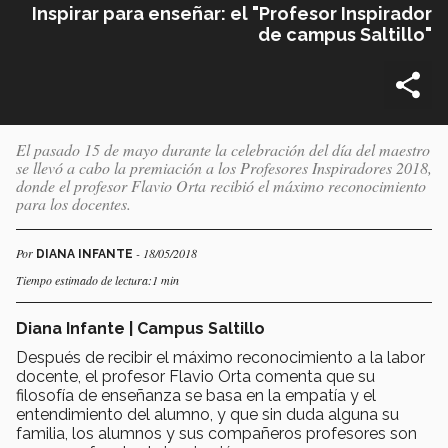
Inspirar para enseñar: el "Profesor Inspirador
de campus Saltillo"
El pasado 15 de mayo durante la celebración del día del maestro
se llevó a cabo la premiación a los Profesores Inspiradores 2018,
donde el profesor Flavio Orta recibió el máximo reconocimiento
para los docentes.
Por
- 18/05/2018
DIANA INFANTE
Tiempo estimado de lectura:1 min
Diana Infante | Campus Saltillo
Después de recibir el máximo reconocimiento a la labor
docente, el profesor Flavio Orta comenta que su
filosofía de enseñanza se basa en la empatía y el
entendimiento del alumno, y que sin duda alguna su
familia, los alumnos y sus compañeros profesores son