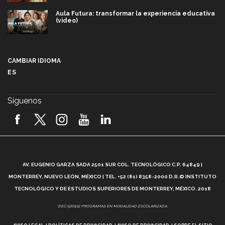
Aula Futura: transformar la experiencia educativa
(video)
Más que un festival cultural: así es la magia de
VIBRART 2026 (video)
CAMBIAR IDIOMA
ES
Javier Guzmán: investigación con impacto social
(video)
Síguenos
¡México, en el top del mundial de robótica FIRST
2026! (video)
Vida Tec: Pasión, disciplina y básquetbol, con Gael
Adame (video)
A
AV. EUGENIO GARZA SADA 2501 SUR COL. TECNOLÓGICO C.P. 64849 |
L
¿Cómo es el Modelo Educativo Tec? (video)
MONTERREY, NUEVO LEÓN, MÉXICO | TEL. +52 (81) 8358-2000 D.R.© INSTITUTO
TECNOLÓGICO Y DE ESTUDIOS SUPERIORES DE MONTERREY, MÉXICO. 2018
Vida Tec: Feminismo e Inteligencia Artificial, Paola
*DEC-520912 PROGRAMAS EN MODALIDAD ESCOLARIZADA.
Ricaurte (video)