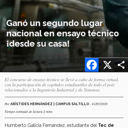
Ganó un segundo lugar
nacional en ensayo técnico
¡desde su casa!
Facebook
X
El concurso de ensayo técnico se llevó a cabo de forma virtual,
con la participación de capítulos estudiantiles de todo el país
relacionados a la Ingeniería Industrial y de Sistemas.
Por
- 01/05/2020
ARÍSTIDES HERNÁNDEZ | CAMPUS SALTILLO
Tiempo estimado de lectura:2 mins
Humberto Galicia Fernández, estudiante del
Tec de