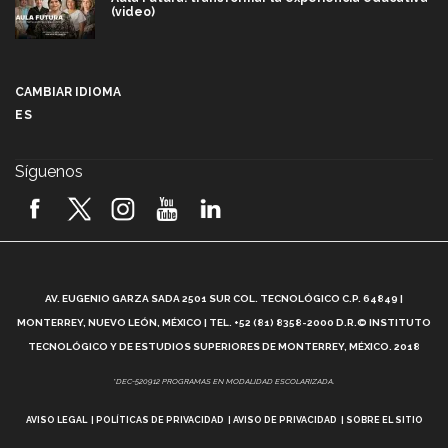
(video)
Más que un festival cultural: así es la magia de
VIBRART 2026 (video)
CAMBIAR IDIOMA
ES
Javier Guzmán: investigación con impacto social
(video)
Síguenos
¡México, en el top del mundial de robótica FIRST
2026! (video)
Vida Tec: Pasión, disciplina y básquetbol, con Gael
Adame (video)
A
AV. EUGENIO GARZA SADA 2501 SUR COL. TECNOLÓGICO C.P. 64849 |
L
¿Cómo es el Modelo Educativo Tec? (video)
MONTERREY, NUEVO LEÓN, MÉXICO | TEL. +52 (81) 8358-2000 D.R.© INSTITUTO
TECNOLÓGICO Y DE ESTUDIOS SUPERIORES DE MONTERREY, MÉXICO. 2018
Vida Tec: Feminismo e Inteligencia Artificial, Paola
*DEC-520912 PROGRAMAS EN MODALIDAD ESCOLARIZADA.
Ricaurte (video)
AVISO LEGAL
POLÍTICAS DE PRIVACIDAD
AVISO DE PRIVACIDAD
SOBRE EL SITIO