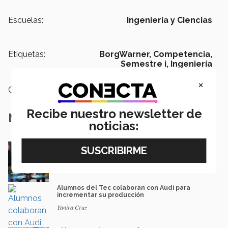
Escuelas:
Ingeniería y Ciencias
Etiquetas:
BorgWarner,
Competencia,
Semestre i,
Ingeniería
×
Categoría:
Educación
Recibe nuestro newsletter de
Notas Relacionadas
noticias:
Jóvenes ganan competencia nacional de
freestyle volando drones
David Sánchez | campus Saltillo
Alumnos del Tec colaboran con Audi para
incrementar su producción
Yanira Cruz