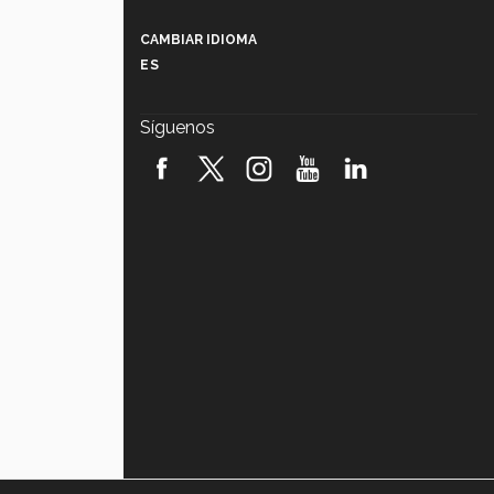
Más que un festival cultural: así es
la magia de VIBRART 2026 (video)
CAMBIAR IDIOMA
ES
Javier Guzmán: investigación con
impacto social (video)
Síguenos
¡México, en el top del mundial de
robótica FIRST 2026! (video)
Vida Tec: Pasión, disciplina y
básquetbol, con Gael Adame
(video)
¿Cómo es el Modelo Educativo
Tec? (video)
Vida Tec: Feminismo e Inteligencia
Artificial, Paola Ricaurte (video)