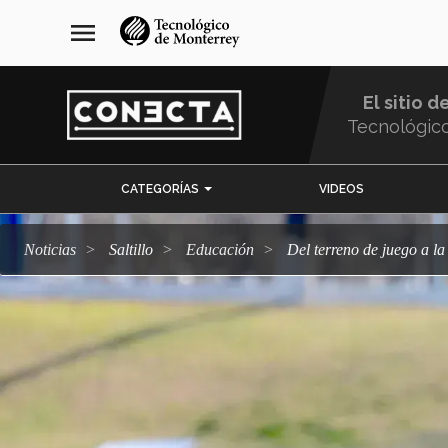
Pasar
navegación
menu
al
principal
contenido
principal
El sitio d
Tecnológic
Menu
CATEGORÍAS
VIDEOS
Comunidad
Noticias
Saltillo
Educación
Del terreno de juego a l