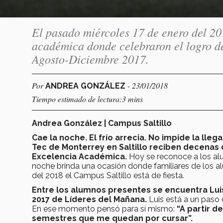
El pasado miércoles 17 de enero del 20
académica donde celebraron el logro d
Agosto-Diciembre 2017.
Por
- 23/01/2018
ANDREA GONZÁLEZ
Tiempo estimado de lectura:3 mins
Andrea González | Campus Saltillo
Cae la noche. El frío arrecia. No impide la lle
Tec de Monterrey en Saltillo reciben decenas d
Excelencia Académica.
Hoy se reconoce a los al
noche brinda una ocasión donde familiares de los a
del 2018 el Campus Saltillo está de fiesta.
Entre los alumnos presentes se encuentra Luis
2017 de Líderes del Mañana.
Luis está a un paso d
En ese momento pensó para sí mismo:
“A partir d
semestres que me quedan por cursar”.