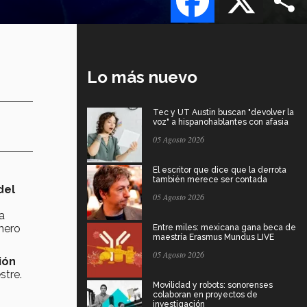
Lo más nuevo
Tec y UT Austin buscan "devolver la
voz" a hispanohablantes con afasia
05 Agosto 2026
El escritor que dice que la derrota
también merece ser contada
del
05 Agosto 2026
a
nero
Entre miles: mexicana gana beca de
maestría Erasmus Mundus LIVE
05 Agosto 2026
ión
stre.
Movilidad y robots: sonorenses
colaboran en proyectos de
investigación