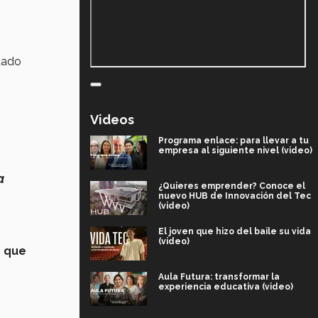
itado
Videos
Programa enlace: para llevar a tu
empresa al siguiente nivel (video)
a
¿Quieres emprender? Conoce el
nuevo HUB de Innovación del Tec
(video)
El joven que hizo del baile su vida
(video)
o que
Aula Futura: transformar la
experiencia educativa (video)