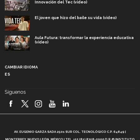
Innovación del Tec (video)
El joven que hizo del baile su vida (video)
Aula Futura: transformar la experiencia educativa
(video)
Más que un festival cultural: así es la magia de
VIBRART 2026 (video)
CAMBIAR IDIOMA
ES
Javier Guzmán: investigación con impacto social
(video)
Síguenos
¡México, en el top del mundial de robótica FIRST
2026! (video)
Vida Tec: Pasión, disciplina y básquetbol, con Gael
Adame (video)
A
AV. EUGENIO GARZA SADA 2501 SUR COL. TECNOLÓGICO C.P. 64849 |
L
¿Cómo es el Modelo Educativo Tec? (video)
MONTERREY, NUEVO LEÓN, MÉXICO | TEL. +52 (81) 8358-2000 D.R.© INSTITUTO