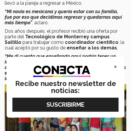
llevó a la pareja a regresar a México.
“Mi novia es mexicana y quería estar con su familia,
fue por eso que decidimos regresar y quedarnos aquí
más tiempo”
,
aclaró.
Dos años después, el profesor recibió una oferta por
parte del
Tecnológico de Monterrey campus
Saltillo
para trabajar como
coordinador científico
, la
cual aceptó por su gusto de
enseñar a los demás
.
“Me di cuenta que enseñando aquí podría tener un
impacto mayor al que tenía enseñando en
×
comunidades pequeñas, porque se que estas personas
en el futuro serán quienes tomarán decisiones
importantes que afectarán a los más pobres”
,
dijo.
Recibe nuestro newsletter de
noticias: