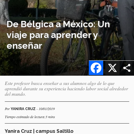
De Bélgica a México: Un
viaje para aprender y
enseñar
Facebook
X
Este profesor busca enseñar a sus alumnos algo de lo que
aprendió durante su experiencia haciendo labor social alrededor
del mundo.
Por
- 10/01/2019
YANIRA CRUZ
Tiempo estimado de lectura:3 mins
Yanira Cruz
| campus Saltillo