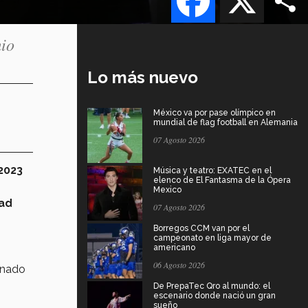
mio
Lo más nuevo
México va por pase olímpico en
mundial de flag football en Alemania
07 Agosto 2026
2023
Música y teatro: EXATEC en el
elenco de El Fantasma de la Ópera
Mexico
dad
07 Agosto 2026
Borregos CCM van por el
campeonato en liga mayor de
americano
06 Agosto 2026
onado
De PrepaTec Qro al mundo: el
escenario donde nació un gran
sueño