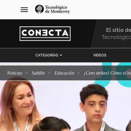
Pasar
navegación
menu
al
principal
contenido
principal
El sitio d
Tecnológic
Menu
CATEGORÍAS
VIDEOS
Comunidad
Noticias
Saltillo
Educación
¡Cero strikes! Cómo el