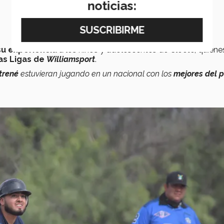
noticias:
su experiencia
a los niños y adolescentes de Cloete, quiene
s Ligas de
Williamsport
.
trené
estuvieran jugando en un nacional con los
mejores del p