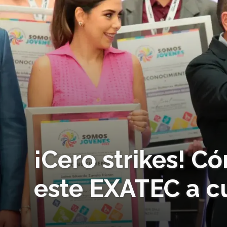
¡Cero strikes! Có
este EXATEC a c