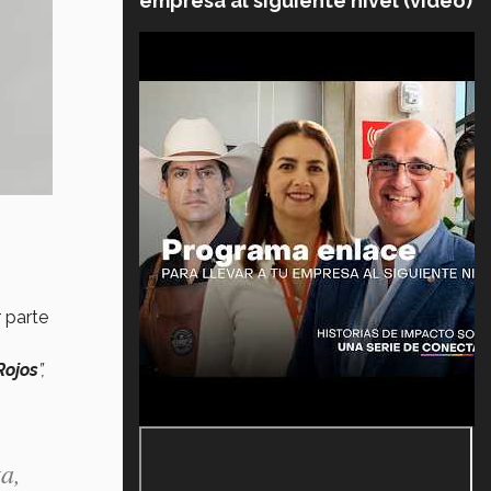
empresa al siguiente nivel (video)
 parte
Rojos
”,
a,