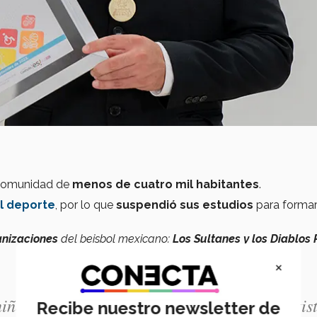
a comunidad de
menos de cuatro mil habitantes
.
l deporte
, por lo que
suspendió sus estudios
para formar
anizaciones
del beisbol mexicano:
Los Sultanes y los Diablos 
×
niños de mi comunidad, si no es como deportist
Recibe nuestro newsletter de