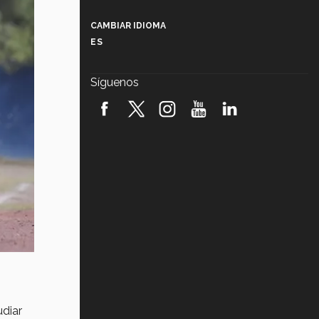
Más que un festival cultural: así es
la magia de VIBRART 2026 (video)
CAMBIAR IDIOMA
ES
Javier Guzmán: investigación con
impacto social (video)
Síguenos
¡México, en el top del mundial de
robótica FIRST 2026! (video)
Vida Tec: Pasión, disciplina y
básquetbol, con Gael Adame
(video)
¿Cómo es el Modelo Educativo
Tec? (video)
Vida Tec: Feminismo e Inteligencia
Artificial, Paola Ricaurte (video)
udiar