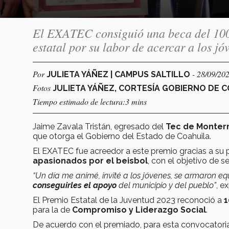
El EXATEC consiguió una beca del 100 
estatal por su labor de acercar a los jó
Por
- 28/09/20
JULIETA YÁÑEZ | CAMPUS SALTILLO
Fotos
JULIETA YÁÑEZ, CORTESÍA GOBIERNO DE 
Tiempo estimado de lectura:3 mins
Jaime Zavala Tristán, egresado del
Tec de Monter
que otorga el Gobierno del Estado de Coahuila.
El EXATEC fue acreedor a este premio gracias a su
apasionados por el beisbol
, con el objetivo de 
“Un día me animé, invité a los jóvenes, se armaron eq
conseguirles el apoyo
del municipio y del pueblo”
, e
El Premio Estatal de la Juventud 2023 reconoció a
1
para la de
Compromiso y Liderazgo Social
.
De acuerdo con el premiado, para esta convocator