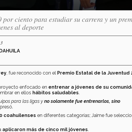
por ciento para estudiar su carrera y un pre
venes al deporte
23
COAHUILA
rey
, fue reconocido con el
Premio Estatal de la Juventud 
 proyecto enfocado en
entrenar a jóvenes de su comuni
sembrar en ellos
hábitos saludables
.
uipos para las ligas y
no solamente fue entrenarlos, sino
xpresó.
0 coahuilenses
en diferentes categorías; Jaime fue selecci
ia
aplicaron más de cinco mil jóvenes
.