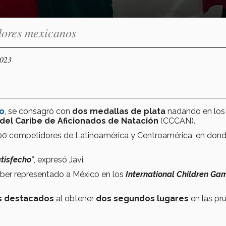
adores mexicanos
2023
lo
, se consagró con
dos medallas de plata
nadando en los
el Caribe de Aficionados de Natación
(CCCAN).
e 400 competidores de Latinoamérica y Centroamérica, en don
atisfecho
”
, expresó Javi.
haber representado a México en los
International Children Ga
 destacados
al obtener
dos segundos lugares
en las pr