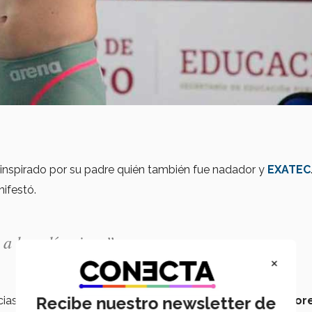
, inspirado por su padre quién también fue nadador y
EXATEC
nifestó.
 a los olímpicos”.
×
Recibe nuestro newsletter de
ncias, en donde ha sido
constante
en la búsqueda de
mejor