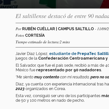
El saltillense destacó de entre 90 nad
Por
- 11/09/
RUBÉN CUÉLLAR | CAMPUS SALTILLO
Fotos
CORTESÍA
Tiempo estimado de lectura:2 mins
Javier Díaz López,
estudiante de
PrepaTec Saltil
juegos de la
Confederación Centroamericana y d
El Salvador, que fue el país sede, recibió a más d
México fue
representado por 90 nadadores
.
“Me siento
muy contento
con mi resultado,
pero no s
Diaz, ya cuenta con experiencia internacional tras 
2023
organizados en Corea.
Esta vez, consiguió ser uno de los participantes
más
de 50 y 100 metros en nado de pecho.