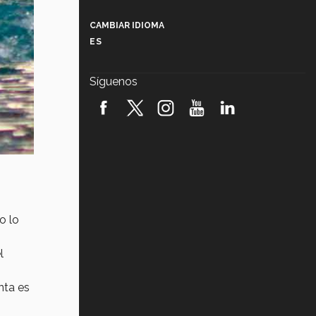
Más que un festival cultural: así es
la magia de VIBRART 2026 (video)
CAMBIAR IDIOMA
ES
Javier Guzmán: investigación con
impacto social (video)
Síguenos
¡México, en el top del mundial de
robótica FIRST 2026! (video)
Vida Tec: Pasión, disciplina y
básquetbol, con Gael Adame
(video)
¿Cómo es el Modelo Educativo
Tec? (video)
o lo
Vida Tec: Feminismo e Inteligencia
Artificial, Paola Ricaurte (video)
l
nta es