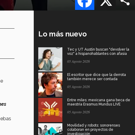
Lo más nuevo
Tec y UT Austin buscan "devolver la
voz" a hispanohablantes con afasia
05 Agosto 2026
El escritor que dice que la derrota
también merece ser contada
de
05 Agosto 2026
Entre miles: mexicana gana beca de
mes
maestría Erasmus Mundus LIVE
05 Agosto 2026
uebas
Movilidad y robots: sonorenses
colaboran en proyectos de
investigación